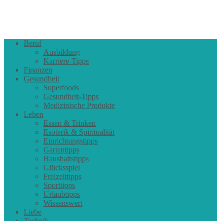
Beruf
Ausbildung
Karriere-Tipps
Finanzen
Gesundheit
Superfoods
Gesundheit-Tipps
Medizinische Produkte
Leben
Essen & Trinken
Esoterik & Spiritualität
Einrichtungstipps
Gartentipps
Haushaltstipps
Glücksspiel
Freizeittipps
Sporttipps
Urlaubtipps
Wissenswert
Liebe
Technik