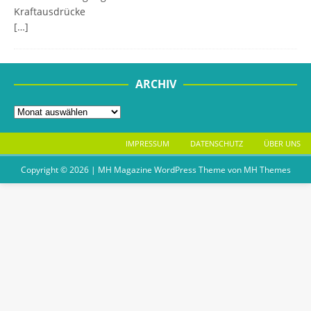
Kraftausdrücke
[…]
ARCHIV
IMPRESSUM
DATENSCHUTZ
ÜBER UNS
Copyright © 2026 | MH Magazine WordPress Theme von
MH Themes