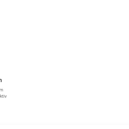
m
n
um
ktiv