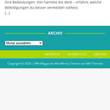
ihre Bedeutungen. Von harmlos bis derb – erfahre, welche
Beleidigungen du besser vermeiden solltest
[…]
ARCHIV
IMPRESSUM
DATENSCHUTZ
ÜBER UNS
Copyright © 2026 | MH Magazine WordPress Theme von
MH Themes