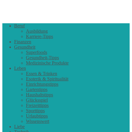
Beruf
Ausbildung
Karriere-Tipps
Finanzen
Gesundheit
Superfoods
Gesundheit-Tipps
Medizinische Produkte
Leben
Essen & Trinken
Esoterik & Spiritualität
Einrichtungstipps
Gartentipps
Haushaltstipps
Glücksspiel
Freizeittipps
Sporttipps
Urlaubtipps
Wissenswert
Liebe
Technik