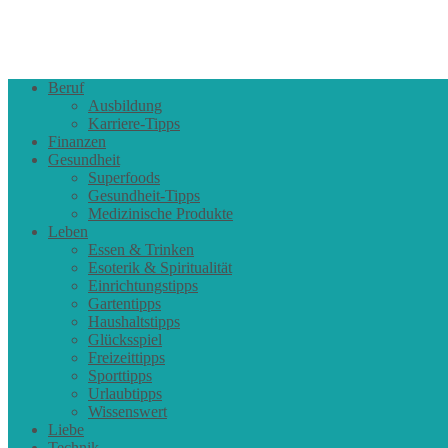
Beruf
Ausbildung
Karriere-Tipps
Finanzen
Gesundheit
Superfoods
Gesundheit-Tipps
Medizinische Produkte
Leben
Essen & Trinken
Esoterik & Spiritualität
Einrichtungstipps
Gartentipps
Haushaltstipps
Glücksspiel
Freizeittipps
Sporttipps
Urlaubtipps
Wissenswert
Liebe
Technik