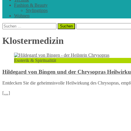
Fashion & Beauty
Stylingtipps
Wohnen
Suchen
nach:
Klostermedizin
Esoterik & Spiritualität
Hildegard von Bingen und der Chrysopras Heilwirk
Entdecken Sie die geheimnisvolle Heilwirkung des Chrysopras, empfo
[…]