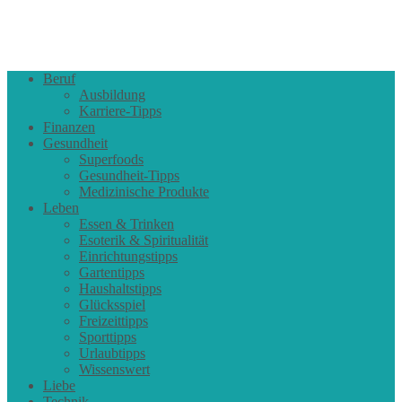
Beruf
Ausbildung
Karriere-Tipps
Finanzen
Gesundheit
Superfoods
Gesundheit-Tipps
Medizinische Produkte
Leben
Essen & Trinken
Esoterik & Spiritualität
Einrichtungstipps
Gartentipps
Haushaltstipps
Glücksspiel
Freizeittipps
Sporttipps
Urlaubtipps
Wissenswert
Liebe
Technik