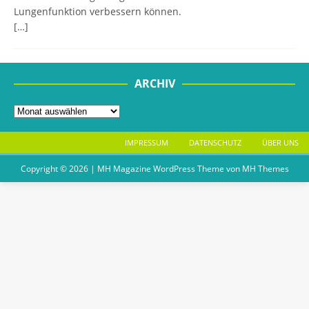
Lungenfunktion verbessern können.
[…]
ARCHIV
IMPRESSUM
DATENSCHUTZ
ÜBER UNS
Copyright © 2026 | MH Magazine WordPress Theme von
MH Themes