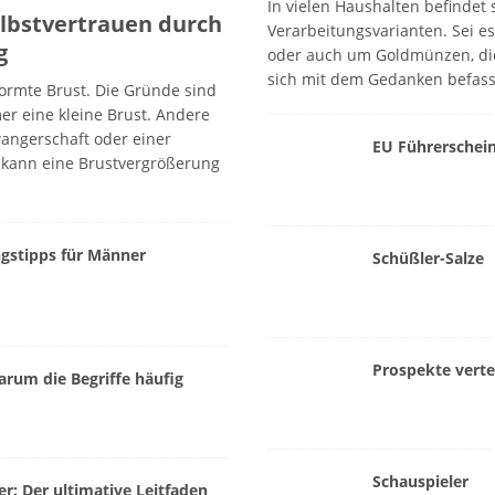
In vielen Haushalten befindet 
lbstvertrauen durch
Verarbeitungsvarianten. Sei e
g
oder auch um Goldmünzen, di
sich mit dem Gedanken befass
ormte Brust. Die Gründe sind
r eine kleine Brust. Andere
ngerschaft oder einer
EU Führerschei
n kann eine Brustvergrößerung
gstipps für Männer
Schüßler-Salze
Prospekte verte
rum die Begriffe häufig
Schauspieler
r: Der ultimative Leitfaden