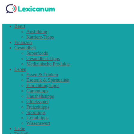
Beruf
Ausbildung
Karriere-Tipps
Finanzen
Gesundheit
Superfoods
Gesundheit-Tipps
Medizinische Produkte
Leben
Essen & Trinken
Esoterik & Spiritualität
Einrichtungstipps
Gartentipps
Haushaltstipps
Glücksspiel
Freizeittipps
Sporttipps
Urlaubtipps
Wissenswert
Liebe
Technik