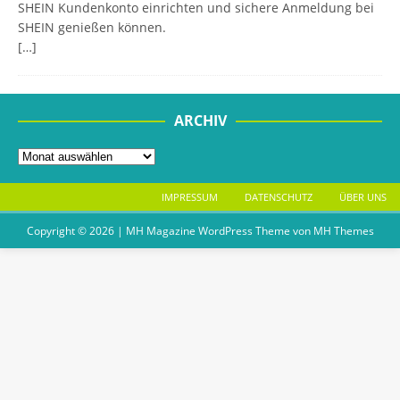
SHEIN Kundenkonto einrichten und sichere Anmeldung bei
SHEIN genießen können.
[…]
ARCHIV
IMPRESSUM
DATENSCHUTZ
ÜBER UNS
Copyright © 2026 | MH Magazine WordPress Theme von
MH Themes