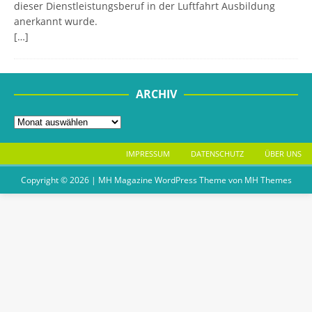
dieser Dienstleistungsberuf in der Luftfahrt Ausbildung
anerkannt wurde.
[…]
ARCHIV
IMPRESSUM
DATENSCHUTZ
ÜBER UNS
Copyright © 2026 | MH Magazine WordPress Theme von
MH Themes