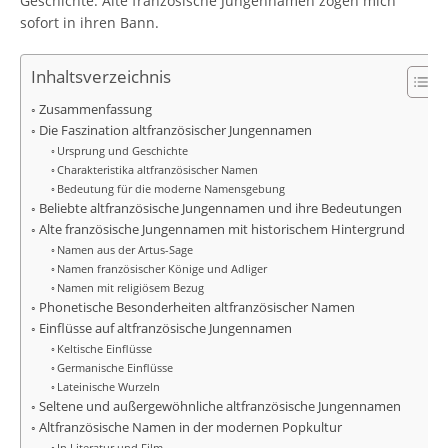
Geschichte. Alte französische Jungennamen zogen mich
sofort in ihren Bann.
Inhaltsverzeichnis
Zusammenfassung
Die Faszination altfranzösischer Jungennamen
Ursprung und Geschichte
Charakteristika altfranzösischer Namen
Bedeutung für die moderne Namensgebung
Beliebte altfranzösische Jungennamen und ihre Bedeutungen
Alte französische Jungennamen mit historischem Hintergrund
Namen aus der Artus-Sage
Namen französischer Könige und Adliger
Namen mit religiösem Bezug
Phonetische Besonderheiten altfranzösischer Namen
Einflüsse auf altfranzösische Jungennamen
Keltische Einflüsse
Germanische Einflüsse
Lateinische Wurzeln
Seltene und außergewöhnliche altfranzösische Jungennamen
Altfranzösische Namen in der modernen Popkultur
In Literatur und Film