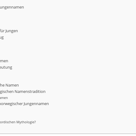
 Jungennamen
für Jungen
ug
Namen
deutung
sche Namen
egischen Namenstradition
namen
r norwegischer Jungennamen
ordischen Mythologie?