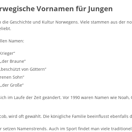
norwegische Vornamen für Jungen
 die Geschichte und Kultur Norwegens. Viele stammen aus der nor
liebt.
nellen Namen:
Krieger“
 „der Braune“
 „beschützt von Göttern“
orenen Sohn“
„der Große“
h im Laufe der Zeit geändert. Vor 1990 waren Namen wie Noah, Oli
cob, wird oft gewählt. Die königliche Familie beeinflusst ebenfal
er setzen Namenstrends. Auch im Sport findet man viele tradition