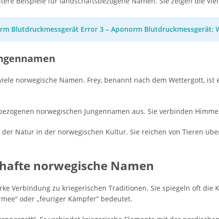
eitere Beispiele für landschaftsbezogene Namen. Sie zeigen die Vie
m Blutdruckmessgerät Error 3 – Aponorm Blutdruckmessgerät: Wa
ungennamen
ele norwegische Namen. Frey, benannt nach dem Wettergott, ist ei
bezogenen norwegischen Jungennamen aus. Sie verbinden Himme
 der Natur in der norwegischen Kultur. Sie reichen von Tieren übe
nhafte norwegische Namen
e Verbindung zu kriegerischen Traditionen. Sie spiegeln oft die 
 Armee“ oder „feuriger Kämpfer“ bedeutet.