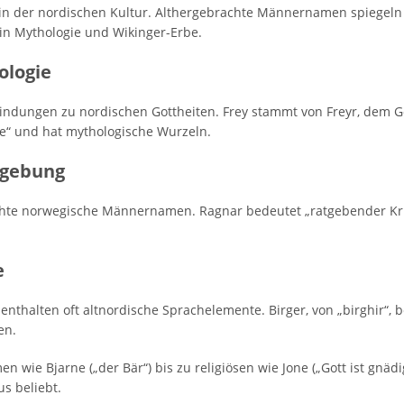
in der nordischen Kultur. Althergebrachte Männernamen spiegeln 
in Mythologie und Wikinger-Erbe.
ologie
ndungen zu nordischen Gottheiten. Frey stammt von Freyr, dem Go
e“ und hat mythologische Wurzeln.
sgebung
hte norwegische Männernamen. Ragnar bedeutet „ratgebender Krieger“
e
halten oft altnordische Sprachelemente. Birger, von „birghir“, be
en.
n wie Bjarne („der Bär“) bis zu religiösen wie Jone („Gott ist gnäd
s beliebt.