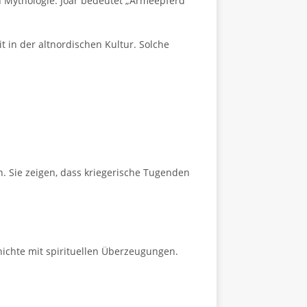
n Mythologie. Joar bedeutet „Armeepferd“
t in der altnordischen Kultur. Solche
. Sie zeigen, dass kriegerische Tugenden
hichte mit spirituellen Überzeugungen.