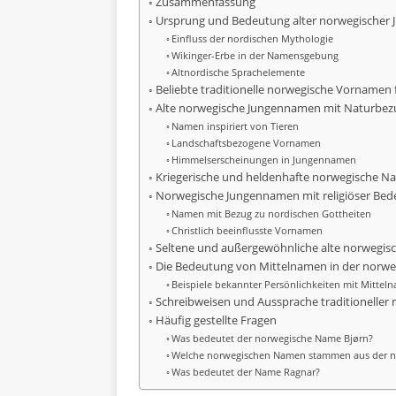
Zusammenfassung
Ursprung und Bedeutung alter norwegischer
Einfluss der nordischen Mythologie
Wikinger-Erbe in der Namensgebung
Altnordische Sprachelemente
Beliebte traditionelle norwegische Vornamen 
Alte norwegische Jungennamen mit Naturbez
Namen inspiriert von Tieren
Landschaftsbezogene Vornamen
Himmelserscheinungen in Jungennamen
Kriegerische und heldenhafte norwegische 
Norwegische Jungennamen mit religiöser Be
Namen mit Bezug zu nordischen Gottheiten
Christlich beeinflusste Vornamen
Seltene und außergewöhnliche alte norwegi
Die Bedeutung von Mittelnamen in der norw
Beispiele bekannter Persönlichkeiten mit Mittel
Schreibweisen und Aussprache traditionelle
Häufig gestellte Fragen
Was bedeutet der norwegische Name Bjørn?
Welche norwegischen Namen stammen aus der n
Was bedeutet der Name Ragnar?