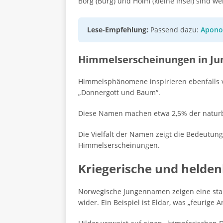
Borg (Burg) und Holm (kleine Insel) sind w
Lese-Empfehlung:
Passend dazu:
Aponor
Himmelserscheinungen in J
Himmelsphänomene inspirieren ebenfalls vi
„Donnergott und Baum“.
Diese Namen machen etwa 2,5% der natur
Die Vielfalt der Namen zeigt die Bedeutung
Himmelserscheinungen.
Kriegerische und helde
Norwegische Jungennamen zeigen eine stark
wider. Ein Beispiel ist Eldar, was „feurige