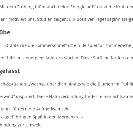
Mit dem Frühling blüht auch deine Energie auf!“ nutzt die Kraft de
n“ motiviert uns. Studien zeigen: Ein positiver Tagesbeginn steig
hübe
„Strahle wie die Sommersonne!“ ist ein Beispiel für sommerliche 
ten“ hilft uns, energiegeladen zu starten. Diese Sprüche fördern e
gefasst
fwach-Sprüchen. „Wachse über dich hinaus wie die Blumen im Frühli
erwind“ inspiriert. Diese Naturverbindung fördert einen achtsamen
 Huhn“ fördern die Aufmerksamkeit
skugel“ bringen Spaß in den Morgenkreis
rbindung zur Umwelt