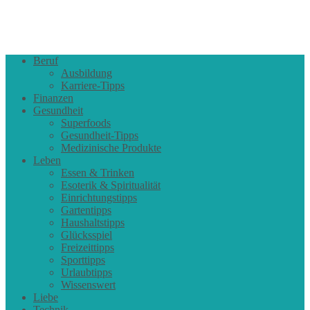
Beruf
Ausbildung
Karriere-Tipps
Finanzen
Gesundheit
Superfoods
Gesundheit-Tipps
Medizinische Produkte
Leben
Essen & Trinken
Esoterik & Spiritualität
Einrichtungstipps
Gartentipps
Haushaltstipps
Glücksspiel
Freizeittipps
Sporttipps
Urlaubtipps
Wissenswert
Liebe
Technik