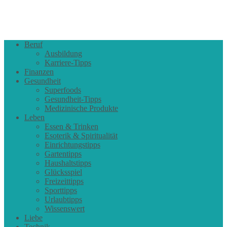
Beruf
Ausbildung
Karriere-Tipps
Finanzen
Gesundheit
Superfoods
Gesundheit-Tipps
Medizinische Produkte
Leben
Essen & Trinken
Esoterik & Spiritualität
Einrichtungstipps
Gartentipps
Haushaltstipps
Glücksspiel
Freizeittipps
Sporttipps
Urlaubtipps
Wissenswert
Liebe
Technik