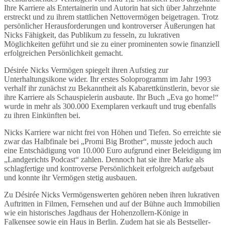
Ihre Karriere als Entertainerin und Autorin hat sich über Jahrzehnte
erstreckt und zu ihrem stattlichen Nettovermögen beigetragen. Trotz
persönlicher Herausforderungen und kontroverser Äußerungen hat
Nicks Fähigkeit, das Publikum zu fesseln, zu lukrativen
Möglichkeiten geführt und sie zu einer prominenten sowie finanziell
erfolgreichen Persönlichkeit gemacht.
Désirée Nicks Vermögen spiegelt ihren Aufstieg zur
Unterhaltungsikone wider. Ihr erstes Soloprogramm im Jahr 1993
verhalf ihr zunächst zu Bekanntheit als Kabarettkünstlerin, bevor sie
ihre Karriere als Schauspielerin ausbaute. Ihr Buch „Eva go home!“
wurde in mehr als 300.000 Exemplaren verkauft und trug ebenfalls
zu ihren Einkünften bei.
Nicks Karriere war nicht frei von Höhen und Tiefen. So erreichte sie
zwar das Halbfinale bei „Promi Big Brother“, musste jedoch auch
eine Entschädigung von 10.000 Euro aufgrund einer Beleidigung im
„Landgerichts Podcast“ zahlen. Dennoch hat sie ihre Marke als
schlagfertige und kontroverse Persönlichkeit erfolgreich aufgebaut
und konnte ihr Vermögen stetig ausbauen.
Zu Désirée Nicks Vermögenswerten gehören neben ihren lukrativen
Auftritten in Filmen, Fernsehen und auf der Bühne auch Immobilien
wie ein historisches Jagdhaus der Hohenzollern-Könige in
Falkensee sowie ein Haus in Berlin. Zudem hat sie als Bestseller-