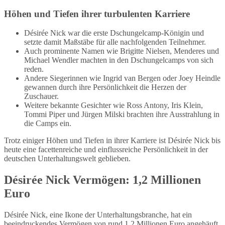
Höhen und Tiefen ihrer turbulenten Karriere
Désirée Nick war die erste Dschungelcamp-Königin und
setzte damit Maßstäbe für alle nachfolgenden Teilnehmer.
Auch prominente Namen wie Brigitte Nielsen, Menderes und
Michael Wendler machten in den Dschungelcamps von sich
reden.
Andere Siegerinnen wie Ingrid van Bergen oder Joey Heindle
gewannen durch ihre Persönlichkeit die Herzen der
Zuschauer.
Weitere bekannte Gesichter wie Ross Antony, Iris Klein,
Tommi Piper und Jürgen Milski brachten ihre Ausstrahlung in
die Camps ein.
Trotz einiger Höhen und Tiefen in ihrer Karriere ist Désirée Nick bis
heute eine facettenreiche und einflussreiche Persönlichkeit in der
deutschen Unterhaltungswelt geblieben.
Désirée Nick Vermögen: 1,2 Millionen
Euro
Désirée Nick, eine Ikone der Unterhaltungsbranche, hat ein
beeindruckendes Vermögen von rund 1,2 Millionen Euro angehäuft.