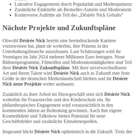
Lukrative Engagements durch Popularität und Medienpräsenz
Zusätzliche Einkünfte als Bestseller-Autorin und Moderatorin
Kontroverse Auftritte als Teil des „Désirée Nick Gehalts“
Nächste Projekte und Zukunftspläne
Obwohl
Désirée Nick
bereits eine beeindruckende Karriere
vorzuweisen hat, plant sie weiterhin, ihre Präsenz in der
Unterhaltungsbranche auszubauen. Laut Schätzungen wird ihr
Vermögen im Jahr 2024 mehrere Millionen Euro betragen. Neue
Bühnenprogramme, Filmrollen und Moderationstätigkeiten sind Teil
ihrer
Désirée Nick Zukunftspläne
. Mit ihrer unverwechselbaren
Art und ihrem Talent wird
Désirée Nick
auch in Zukunft eine feste
Größe in der deutschen Medienlandschaft bleiben und ihr
Désirée
Nick neue Projekte
weiter ausbauen.
Zusätzlich zu ihrer Arbeit im Showgeschäft setzt sich
Désirée Nick
weiterhin für Frauenrechte und den Kinderschutz ein. Ihr
philanthropisches Engagement wird voraussichtlich in den
kommenden Jahren an Bedeutung gewinnen. Auch ihre eigene
Kosmetiklinie und Talkshow bieten Potenzial für neue
Geschäftsfelder und zusätzliche Einnahmequellen.
Insgesamt blickt
Désirée Nick
optimistisch in die Zukunft. Trotz der