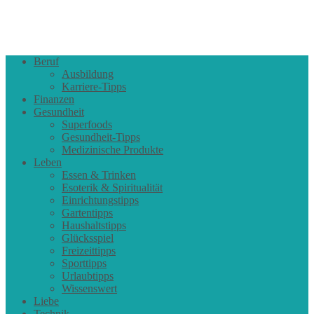
Beruf
Ausbildung
Karriere-Tipps
Finanzen
Gesundheit
Superfoods
Gesundheit-Tipps
Medizinische Produkte
Leben
Essen & Trinken
Esoterik & Spiritualität
Einrichtungstipps
Gartentipps
Haushaltstipps
Glücksspiel
Freizeittipps
Sporttipps
Urlaubtipps
Wissenswert
Liebe
Technik