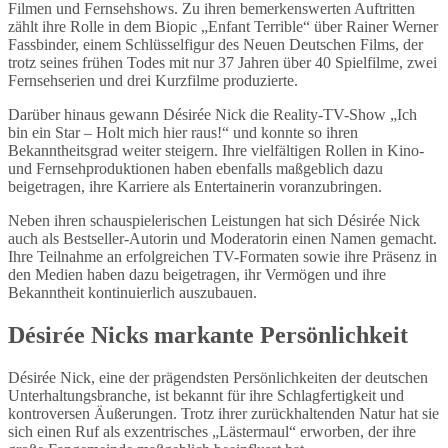
Filmen und Fernsehshows. Zu ihren bemerkenswerten Auftritten
zählt ihre Rolle in dem Biopic „Enfant Terrible“ über Rainer Werner
Fassbinder, einem Schlüsselfigur des Neuen Deutschen Films, der
trotz seines frühen Todes mit nur 37 Jahren über 40 Spielfilme, zwei
Fernsehserien und drei Kurzfilme produzierte.
Darüber hinaus gewann Désirée Nick die Reality-TV-Show „Ich
bin ein Star – Holt mich hier raus!“ und konnte so ihren
Bekanntheitsgrad weiter steigern. Ihre vielfältigen Rollen in Kino-
und Fernsehproduktionen haben ebenfalls maßgeblich dazu
beigetragen, ihre Karriere als Entertainerin voranzubringen.
Neben ihren schauspielerischen Leistungen hat sich Désirée Nick
auch als Bestseller-Autorin und Moderatorin einen Namen gemacht.
Ihre Teilnahme an erfolgreichen TV-Formaten sowie ihre Präsenz in
den Medien haben dazu beigetragen, ihr Vermögen und ihre
Bekanntheit kontinuierlich auszubauen.
Désirée Nicks markante Persönlichkeit
Désirée Nick, eine der prägendsten Persönlichkeiten der deutschen
Unterhaltungsbranche, ist bekannt für ihre Schlagfertigkeit und
kontroversen Äußerungen. Trotz ihrer zurückhaltenden Natur hat sie
sich einen Ruf als exzentrisches „Lästermaul“ erworben, der ihre