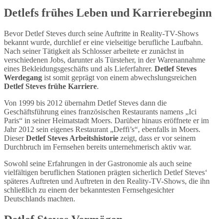
Detlefs frühes Leben und Karrierebeginn
Bevor Detlef Steves durch seine Auftritte in Reality-TV-Shows
bekannt wurde, durchlief er eine vielseitige berufliche Laufbahn.
Nach seiner Tätigkeit als Schlosser arbeitete er zunächst in
verschiedenen Jobs, darunter als Türsteher, in der Warenannahme
eines Bekleidungsgeschäfts und als Lieferfahrer.
Detlef Steves
Werdegang
ist somit geprägt von einem abwechslungsreichen
Detlef Steves frühe Karriere
.
Von 1999 bis 2012 übernahm Detlef Steves dann die
Geschäftsführung eines französischen Restaurants namens „Ici
Paris“ in seiner Heimatstadt Moers. Darüber hinaus eröffnete er im
Jahr 2012 sein eigenes Restaurant „Deffi’s“, ebenfalls in Moers.
Dieser
Detlef Steves Arbeitshistorie
zeigt, dass er vor seinem
Durchbruch im Fernsehen bereits unternehmerisch aktiv war.
Sowohl seine Erfahrungen in der Gastronomie als auch seine
vielfältigen beruflichen Stationen prägten sicherlich Detlef Steves‘
späteres Auftreten und Auftreten in den Reality-TV-Shows, die ihn
schließlich zu einem der bekanntesten Fernsehgesichter
Deutschlands machten.