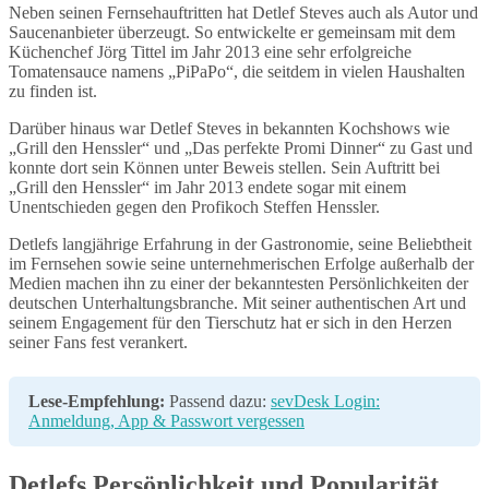
Neben seinen Fernsehauftritten hat Detlef Steves auch als Autor und
Saucenanbieter überzeugt. So entwickelte er gemeinsam mit dem
Küchenchef Jörg Tittel im Jahr 2013 eine sehr erfolgreiche
Tomatensauce namens „PiPaPo“, die seitdem in vielen Haushalten
zu finden ist.
Darüber hinaus war Detlef Steves in bekannten Kochshows wie
„Grill den Henssler“ und „Das perfekte Promi Dinner“ zu Gast und
konnte dort sein Können unter Beweis stellen. Sein Auftritt bei
„Grill den Henssler“ im Jahr 2013 endete sogar mit einem
Unentschieden gegen den Profikoch Steffen Henssler.
Detlefs langjährige Erfahrung in der Gastronomie, seine Beliebtheit
im Fernsehen sowie seine unternehmerischen Erfolge außerhalb der
Medien machen ihn zu einer der bekanntesten Persönlichkeiten der
deutschen Unterhaltungsbranche. Mit seiner authentischen Art und
seinem Engagement für den Tierschutz hat er sich in den Herzen
seiner Fans fest verankert.
Lese-Empfehlung:
Passend dazu:
sevDesk Login:
Anmeldung, App & Passwort vergessen
Detlefs Persönlichkeit und Popularität