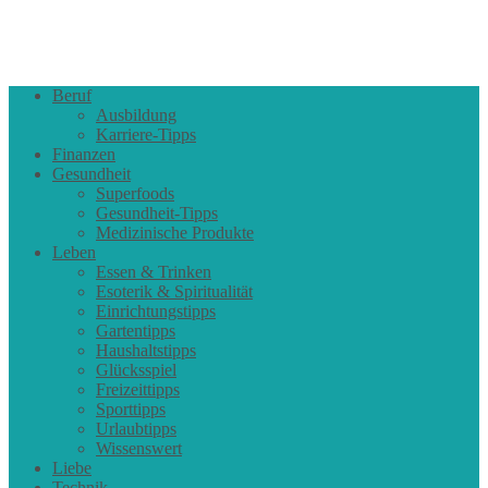
Beruf
Ausbildung
Karriere-Tipps
Finanzen
Gesundheit
Superfoods
Gesundheit-Tipps
Medizinische Produkte
Leben
Essen & Trinken
Esoterik & Spiritualität
Einrichtungstipps
Gartentipps
Haushaltstipps
Glücksspiel
Freizeittipps
Sporttipps
Urlaubtipps
Wissenswert
Liebe
Technik