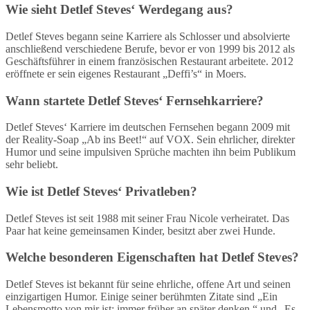
Wie sieht Detlef Steves‘ Werdegang aus?
Detlef Steves begann seine Karriere als Schlosser und absolvierte
anschließend verschiedene Berufe, bevor er von 1999 bis 2012 als
Geschäftsführer in einem französischen Restaurant arbeitete. 2012
eröffnete er sein eigenes Restaurant „Deffi’s“ in Moers.
Wann startete Detlef Steves‘ Fernsehkarriere?
Detlef Steves‘ Karriere im deutschen Fernsehen begann 2009 mit
der Reality-Soap „Ab ins Beet!“ auf VOX. Sein ehrlicher, direkter
Humor und seine impulsiven Sprüche machten ihn beim Publikum
sehr beliebt.
Wie ist Detlef Steves‘ Privatleben?
Detlef Steves ist seit 1988 mit seiner Frau Nicole verheiratet. Das
Paar hat keine gemeinsamen Kinder, besitzt aber zwei Hunde.
Welche besonderen Eigenschaften hat Detlef Steves?
Detlef Steves ist bekannt für seine ehrliche, offene Art und seinen
einzigartigen Humor. Einige seiner berühmten Zitate sind „Ein
Lebensmotto von mir ist: immer früher an später denken.“ und „Es