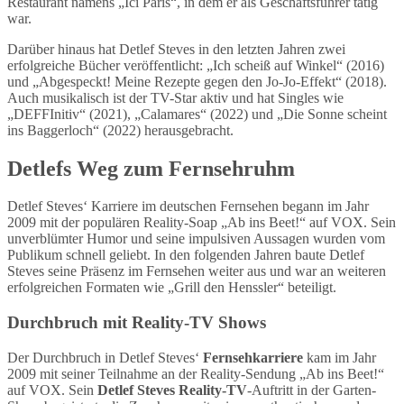
Restaurant namens „Ici Paris“, in dem er als Geschäftsführer tätig
war.
Darüber hinaus hat Detlef Steves in den letzten Jahren zwei
erfolgreiche Bücher veröffentlicht: „Ich scheiß auf Winkel“ (2016)
und „Abgespeckt! Meine Rezepte gegen den Jo-Jo-Effekt“ (2018).
Auch musikalisch ist der TV-Star aktiv und hat Singles wie
„DEFFInitiv“ (2021), „Calamares“ (2022) und „Die Sonne scheint
ins Baggerloch“ (2022) herausgebracht.
Detlefs Weg zum Fernsehruhm
Detlef Steves‘ Karriere im deutschen Fernsehen begann im Jahr
2009 mit der populären Reality-Soap „Ab ins Beet!“ auf VOX. Sein
unverblümter Humor und seine impulsiven Aussagen wurden vom
Publikum schnell geliebt. In den folgenden Jahren baute Detlef
Steves seine Präsenz im Fernsehen weiter aus und war an weiteren
erfolgreichen Formaten wie „Grill den Henssler“ beteiligt.
Durchbruch mit Reality-TV Shows
Der Durchbruch in Detlef Steves‘
Fernsehkarriere
kam im Jahr
2009 mit seiner Teilnahme an der Reality-Sendung „Ab ins Beet!“
auf VOX. Sein
Detlef Steves Reality-TV
-Auftritt in der Garten-