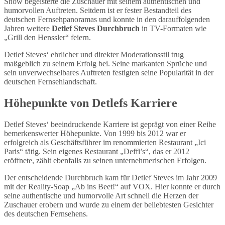
Show begeisterte die Zuschauer mit seinem authentischen und
humorvollen Auftreten. Seitdem ist er fester Bestandteil des
deutschen Fernsehpanoramas und konnte in den darauffolgenden
Jahren weitere
Detlef Steves Durchbruch
in TV-Formaten wie
„Grill den Henssler“ feiern.
Detlef Steves‘ ehrlicher und direkter Moderationsstil trug
maßgeblich zu seinem Erfolg bei. Seine markanten Sprüche und
sein unverwechselbares Auftreten festigten seine Popularität in der
deutschen Fernsehlandschaft.
Höhepunkte von Detlefs Karriere
Detlef Steves‘ beeindruckende Karriere ist geprägt von einer Reihe
bemerkenswerter Höhepunkte. Von 1999 bis 2012 war er
erfolgreich als Geschäftsführer im renommierten Restaurant „Ici
Paris“ tätig. Sein eigenes Restaurant „Deffi’s“, das er 2012
eröffnete, zählt ebenfalls zu seinen unternehmerischen Erfolgen.
Der entscheidende Durchbruch kam für Detlef Steves im Jahr 2009
mit der Reality-Soap „Ab ins Beet!“ auf VOX. Hier konnte er durch
seine authentische und humorvolle Art schnell die Herzen der
Zuschauer erobern und wurde zu einem der beliebtesten Gesichter
des deutschen Fernsehens.