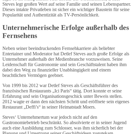
Steves legt großen Wert auf seine Familie und seinen Lebenspartner.
Dieses intakte Privatleben ist sicher ein wichtiger Baustein für seine
Popularität und Authentizität als TV-Persönlichkeit.
Unternehmerische Erfolge außerhalb des
Fernsehens
Neben seiner beeindruckenden Fernsehkarriere als beliebter
Entertainer und Moderator hat Detlef Steves auch große Erfolge als
Unternehmer außerhalb der Medienbranche vorzuweisen. Seine
Leidenschaft für Gastronomie und sein Geschäftstalent haben ihm
dabei den Weg zu finanzieller Unabhängigkeit und einem
beachtlichen Vermögen geebnet.
Von 1999 bis 2012 war Detlef Steves als Geschäftsführer des
französischen Restaurants „Ici Paris“ tätig. Dort konnte er seine
Erfahrung und sein Organisationsgeschick unter Beweis stellen.
2012 wagte er dann den nächsten Schritt und eröffnete sein eigenes
Restaurant „Deffi’s“ in seiner Heimatstadt Moers.
Steves‘ Unternehmertum war jedoch nicht auf den
Gastronomiebetrieb beschränkt. So absolvierte er in seiner Jugend
auch eine Ausbildung zum Schlosser, was ihm sicherlich bei der
Planung und Umsetzung seiner Geschäftsideen zugutekam.