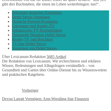
gibt drei Buchstaben, die einen im Leben weiterbringen: tun!“.
Bekannter deutscher Entertainer
Detlef Steves Vermögen
Deutsche Fernseh-Prominenz
Entertainer und Reality-TV
Erfolgreicher TV-Persönlichkeit
Finanzielle Situation Detlef Steves
Reality-TV und Reichtum
TV-Star Detlef Steves
Vermögen von Detlef Steves
Über Lexicanum Redaktion
5685 Artikel
Die Redaktion von Lexicanum. Wir recherchieren und erklären
Wissen, Bedeutungen und Alltagsfragen verständlich – von
Gesundheit und Garten über Online-Dienste bis zu Wissenswertem
und praktischen Ratgebern.
Vorheriger
Devon Larratt Vermögen: Arm-Wrestling-Star Finanzen