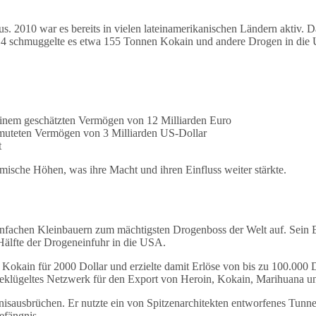
. 2010 war es bereits in vielen lateinamerikanischen Ländern aktiv. Da
4 schmuggelte es etwa 155 Tonnen Kokain und andere Drogen in die
inem geschätzten Vermögen von 12 Milliarden Euro
muteten Vermögen von 3 Milliarden US-Dollar
t
omische Höhen, was ihre Macht und ihren Einfluss weiter stärkte.
nfachen Kleinbauern zum mächtigsten Drogenboss der Welt auf. Sein 
e Hälfte der Drogeneinfuhr in die USA.
okain für 2000 Dollar und erzielte damit Erlöse von bis zu 100.000 Do
geklügeltes Netzwerk für den Export von Heroin, Kokain, Marihuana u
nisausbrüchen. Er nutzte ein von Spitzenarchitekten entworfenes Tunn
efängnis.