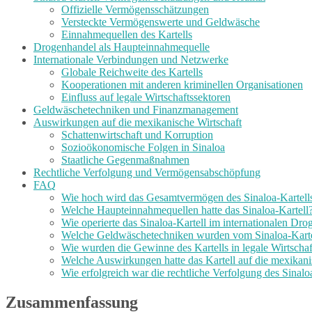
Offizielle Vermögensschätzungen
Versteckte Vermögenswerte und Geldwäsche
Einnahmequellen des Kartells
Drogenhandel als Haupteinnahmequelle
Internationale Verbindungen und Netzwerke
Globale Reichweite des Kartells
Kooperationen mit anderen kriminellen Organisationen
Einfluss auf legale Wirtschaftssektoren
Geldwäschetechniken und Finanzmanagement
Auswirkungen auf die mexikanische Wirtschaft
Schattenwirtschaft und Korruption
Sozioökonomische Folgen in Sinaloa
Staatliche Gegenmaßnahmen
Rechtliche Verfolgung und Vermögensabschöpfung
FAQ
Wie hoch wird das Gesamtvermögen des Sinaloa-Kartells
Welche Haupteinnahmequellen hatte das Sinaloa-Kartell
Wie operierte das Sinaloa-Kartell im internationalen Dr
Welche Geldwäschetechniken wurden vom Sinaloa-Karte
Wie wurden die Gewinne des Kartells in legale Wirtschaf
Welche Auswirkungen hatte das Kartell auf die mexikani
Wie erfolgreich war die rechtliche Verfolgung des Sinalo
Zusammenfassung