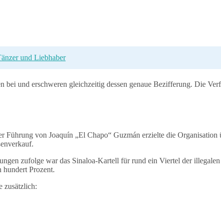
r Tänzer und Liebhaber
bei und erschweren gleichzeitig dessen genaue Bezifferung. Die Verfle
der Führung von Joaquín „El Chapo“ Guzmán erzielte die Organisation
ßenverkauf.
gen zufolge war das Sinaloa-Kartell für rund ein Viertel der illegal
 hundert Prozent.
 zusätzlich: