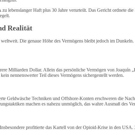
zu lebenslanger Haft plus 30 Jahre verurteilt. Das Gericht ordnete d
gelt.
d Realität
en weltweit. Die genaue Höhe des Vermögens bleibt jedoch im Dunkeln.
re Milliarden Dollar. Allein das persönliche Vermögen von Joaquín „E
kein nennenswerter Teil dieses Vermögens sichergestellt werden.
ierte Geldwäsche Techniken und Offshore-Konten erschweren die Nachve
rungstaktiken machen es nahezu unmöglich, das wahre Ausmaß des Ver
Insbesondere profitierte das Kartell von der Opioid-Krise in den USA. 