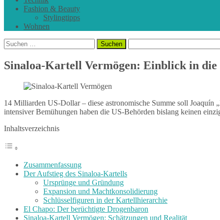
Fashion & Beauty
Stylingtipps
Wohnen
Suchen
nach:
Sinaloa-Kartell Vermögen: Einblick in die
14 Milliarden US-Dollar – diese astronomische Summe soll Joaquín „E
intensiver Bemühungen haben die US-Behörden bislang keinen einzi
Inhaltsverzeichnis
Zusammenfassung
Der Aufstieg des Sinaloa-Kartells
Ursprünge und Gründung
Expansion und Machtkonsolidierung
Schlüsselfiguren in der Kartellhierarchie
El Chapo: Der berüchtigte Drogenbaron
Sinaloa-Kartell Vermögen: Schätzungen und Realität