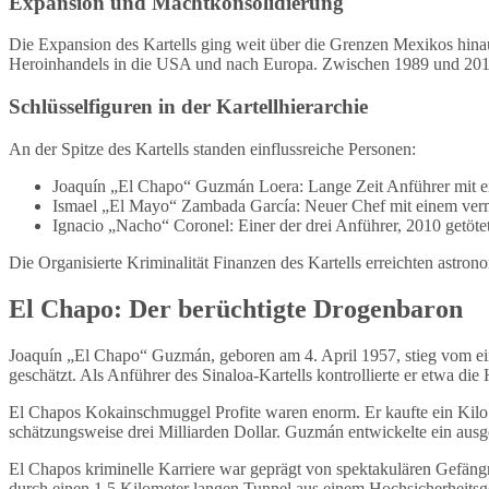
Expansion und Machtkonsolidierung
Die Expansion des Kartells ging weit über die Grenzen Mexikos hinaus
Heroinhandels in die USA und nach Europa. Zwischen 1989 und 201
Schlüsselfiguren in der Kartellhierarchie
An der Spitze des Kartells standen einflussreiche Personen:
Joaquín „El Chapo“ Guzmán Loera: Lange Zeit Anführer mit e
Ismael „El Mayo“ Zambada García: Neuer Chef mit einem ver
Ignacio „Nacho“ Coronel: Einer der drei Anführer, 2010 getöte
Die Organisierte Kriminalität Finanzen des Kartells erreichten astron
El Chapo: Der berüchtigte Drogenbaron
Joaquín „El Chapo“ Guzmán, geboren am 4. April 1957, stieg vom ei
geschätzt. Als Anführer des Sinaloa-Kartells kontrollierte er etwa di
El Chapos Kokainschmuggel Profite waren enorm. Er kaufte ein Kilo K
schätzungsweise drei Milliarden Dollar. Guzmán entwickelte ein aus
El Chapos kriminelle Karriere war geprägt von spektakulären Gefäng
durch einen 1,5 Kilometer langen Tunnel aus einem Hochsicherheitsg