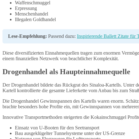
Waffenschmuggel
Erpressung
Menschenhandel
Illegalen Goldhandel
Lese-Empfehlung:
Passend dazu:
Inspirierende Ballett Zitate fü
Diese diversifizierten Einnahmequellen tragen zum enormen Vermögen 
einem finanziellen Netzwerk von beachtlicher Komplexität.
Drogenhandel als Haupteinnahmequelle
Der Drogenhandel bildete das Rückgrat des Sinaloa-Kartells. Unter 
Kartell kontrollierte die gesamte Lieferkette vom Anbau bis zum Stra
Die Drogenhandel Gewinnspannen des Kartells waren enorm. Schätzun
brachte besonders hohe Profite ein, mit Gewinnspannen von mehreren
Innovative Transportmethoden steigerten die Kokainschmuggel Profite
Einsatz von U-Booten für den Seetransport
Bau ausgeklügelter Tunnelsysteme unter der US-Grenze
Nutzung von Flugzeugen für Lufttransporte