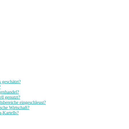
 geschätzt?
?
ogenhandel?
ll genutzt?
tsbereiche eingeschleust?
sche Wirtschaft?
a-Kartells?