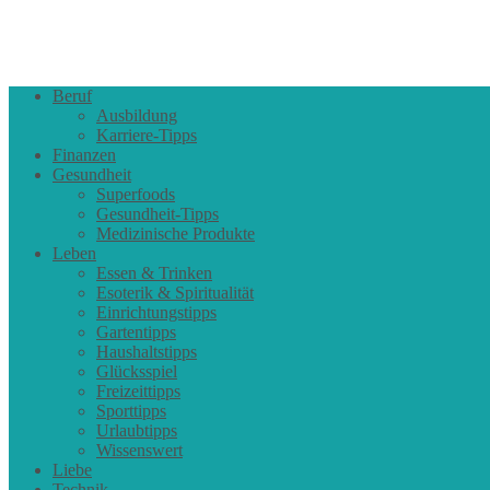
Beruf
Ausbildung
Karriere-Tipps
Finanzen
Gesundheit
Superfoods
Gesundheit-Tipps
Medizinische Produkte
Leben
Essen & Trinken
Esoterik & Spiritualität
Einrichtungstipps
Gartentipps
Haushaltstipps
Glücksspiel
Freizeittipps
Sporttipps
Urlaubtipps
Wissenswert
Liebe
Technik