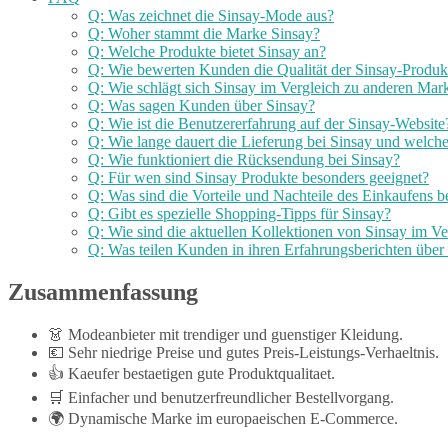
Q: Was zeichnet die Sinsay-Mode aus?
Q: Woher stammt die Marke Sinsay?
Q: Welche Produkte bietet Sinsay an?
Q: Wie bewerten Kunden die Qualität der Sinsay-Produk
Q: Wie schlägt sich Sinsay im Vergleich zu anderen Mar
Q: Was sagen Kunden über Sinsay?
Q: Wie ist die Benutzererfahrung auf der Sinsay-Website
Q: Wie lange dauert die Lieferung bei Sinsay und welche
Q: Wie funktioniert die Rücksendung bei Sinsay?
Q: Für wen sind Sinsay Produkte besonders geeignet?
Q: Was sind die Vorteile und Nachteile des Einkaufens b
Q: Gibt es spezielle Shopping-Tipps für Sinsay?
Q: Wie sind die aktuellen Kollektionen von Sinsay im V
Q: Was teilen Kunden in ihren Erfahrungsberichten über
Zusammenfassung
👗 Modeanbieter mit trendiger und guenstiger Kleidung.
💶 Sehr niedrige Preise und gutes Preis-Leistungs-Verhaeltnis.
👍 Kaeufer bestaetigen gute Produktqualitaet.
🛒 Einfacher und benutzerfreundlicher Bestellvorgang.
🌍 Dynamische Marke im europaeischen E-Commerce.