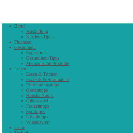
Beruf
Ausbildung
Karriere-Tipps
Finanzen
Gesundheit
Superfoods
Gesundheit-Tipps
Medizinische Produkte
Leben
Essen & Trinken
Esoterik & Spiritualität
Einrichtungstipps
Gartentipps
Haushaltstipps
Glücksspiel
Freizeittipps
Sporttipps
Urlaubtipps
Wissenswert
Liebe
Technik