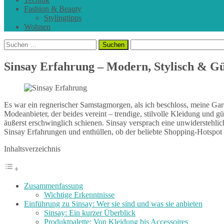
Fashion & Beauty
Stylingtipps
Wohnen
Suchen
nach:
Sinsay Erfahrung – Modern, Stylisch & Gü
Es war ein regnerischer Samstagmorgen, als ich beschloss, meine Ga
Modeanbieter, der beides vereint – trendige, stilvolle Kleidung und g
äußerst erschwinglich schienen. Sinsay versprach eine unwiderstehli
Sinsay Erfahrungen und enthüllen, ob der beliebte Shopping-Hotspot ta
Inhaltsverzeichnis
Zusammenfassung
Wichtige Erkenntnisse
Einführung zu Sinsay: Wer sie sind und was sie anbieten
Sinsay: Ein kurzer Überblick
Produktpalette: Von Kleidung bis Accessoires