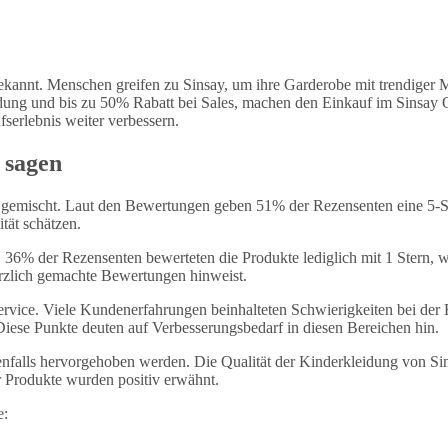
bekannt. Menschen greifen zu Sinsay, um ihre Garderobe mit trendiger
dung und bis zu 50% Rabatt bei Sales, machen den Einkauf im Sinsay O
serlebnis weiter verbessern.
 sagen
r gemischt. Laut den Bewertungen geben 51% der Rezensenten eine 5-S
tät schätzen.
 36% der Rezensenten bewerteten die Produkte lediglich mit 1 Stern, w
ürzlich gemachte Bewertungen hinweist.
rvice. Viele Kundenerfahrungen beinhalteten Schwierigkeiten bei de
se Punkte deuten auf Verbesserungsbedarf in diesen Bereichen hin.
enfalls hervorgehoben werden. Die Qualität der Kinderkleidung von Si
r Produkte wurden positiv erwähnt.
e: