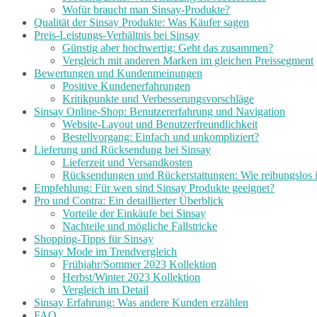
Wofür braucht man Sinsay-Produkte?
Qualität der Sinsay Produkte: Was Käufer sagen
Preis-Leistungs-Verhältnis bei Sinsay
Günstig aber hochwertig: Geht das zusammen?
Vergleich mit anderen Marken im gleichen Preissegment
Bewertungen und Kundenmeinungen
Positive Kundenerfahrungen
Kritikpunkte und Verbesserungsvorschläge
Sinsay Online-Shop: Benutzererfahrung und Navigation
Website-Layout und Benutzerfreundlichkeit
Bestellvorgang: Einfach und unkompliziert?
Lieferung und Rücksendung bei Sinsay
Lieferzeit und Versandkosten
Rücksendungen und Rückerstattungen: Wie reibungslos i
Empfehlung: Für wen sind Sinsay Produkte geeignet?
Pro und Contra: Ein detaillierter Überblick
Vorteile der Einkäufe bei Sinsay
Nachteile und mögliche Fallstricke
Shopping-Tipps für Sinsay
Sinsay Mode im Trendvergleich
Frühjahr/Sommer 2023 Kollektion
Herbst/Winter 2023 Kollektion
Vergleich im Detail
Sinsay Erfahrung: Was andere Kunden erzählen
FAQ