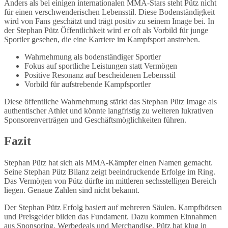
Anders als bei einigen internationalen MMA-Stars steht Pütz nicht
für einen verschwenderischen Lebensstil. Diese Bodenständigkeit
wird von Fans geschätzt und trägt positiv zu seinem Image bei. In
der Stephan Pütz Öffentlichkeit wird er oft als Vorbild für junge
Sportler gesehen, die eine Karriere im Kampfsport anstreben.
Wahrnehmung als bodenständiger Sportler
Fokus auf sportliche Leistungen statt Vermögen
Positive Resonanz auf bescheidenen Lebensstil
Vorbild für aufstrebende Kampfsportler
Diese öffentliche Wahrnehmung stärkt das Stephan Pütz Image als
authentischer Athlet und könnte langfristig zu weiteren lukrativen
Sponsorenverträgen und Geschäftsmöglichkeiten führen.
Fazit
Stephan Pütz hat sich als MMA-Kämpfer einen Namen gemacht.
Seine Stephan Pütz Bilanz zeigt beeindruckende Erfolge im Ring.
Das Vermögen von Pütz dürfte im mittleren sechsstelligen Bereich
liegen. Genaue Zahlen sind nicht bekannt.
Der Stephan Pütz Erfolg basiert auf mehreren Säulen. Kampfbörsen
und Preisgelder bilden das Fundament. Dazu kommen Einnahmen
aus Sponsoring, Werbedeals und Merchandise. Pütz hat klug in