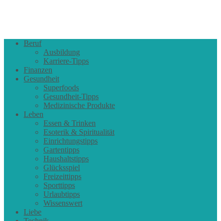
Beruf
Ausbildung
Karriere-Tipps
Finanzen
Gesundheit
Superfoods
Gesundheit-Tipps
Medizinische Produkte
Leben
Essen & Trinken
Esoterik & Spiritualität
Einrichtungstipps
Gartentipps
Haushaltstipps
Glücksspiel
Freizeittipps
Sporttipps
Urlaubtipps
Wissenswert
Liebe
Technik