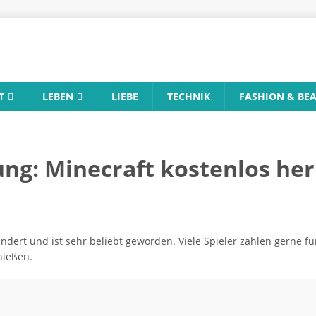
T
LEBEN
LIEBE
TECHNIK
FASHION & BE
tung: Minecraft kostenlos he
ändert und ist sehr beliebt geworden. Viele Spieler zahlen gerne f
nießen.