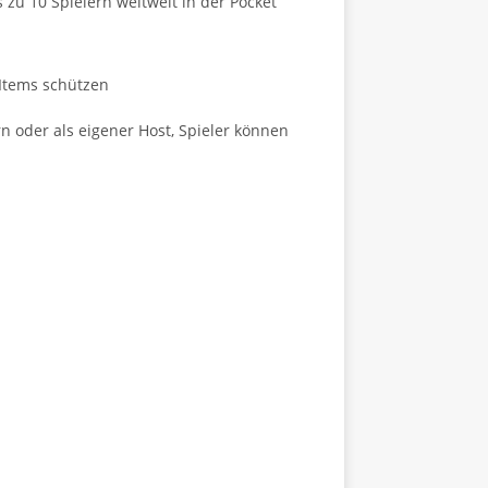
 zu 10 Spielern weltweit in der Pocket
 Items schützen
 oder als eigener Host, Spieler können