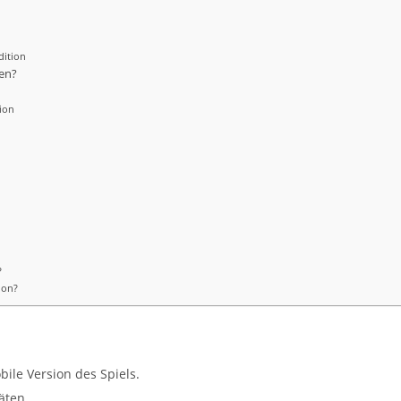
dition
en?
ion
?
ion?
bile Version des Spiels.
äten.