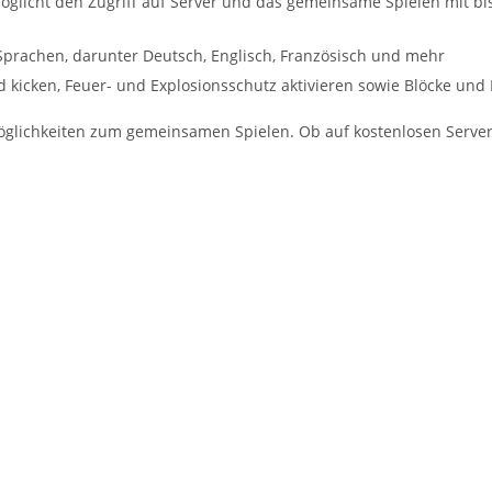
öglicht den Zugriff auf Server und das gemeinsame Spielen mit bis
 Sprachen, darunter Deutsch, Englisch, Französisch und mehr
d kicken, Feuer- und Explosionsschutz aktivieren sowie Blöcke und
glichkeiten zum gemeinsamen Spielen. Ob auf kostenlosen Servern