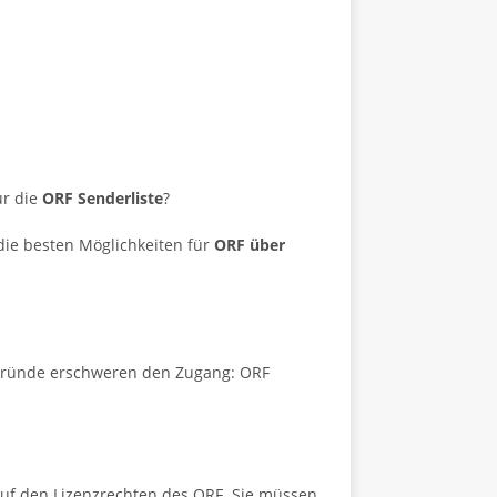
ür die
ORF Senderliste
?
die besten Möglichkeiten für
ORF über
ptgründe erschweren den Zugang: ORF
auf den Lizenzrechten des ORF. Sie müssen