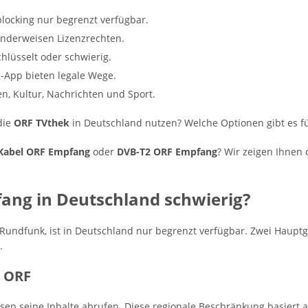
locking nur begrenzt verfügbar.
änderweisen Lizenzrechten.
chlüsselt oder schwierig.
g-App bieten legale Wege.
n, Kultur, Nachrichten und Sport.
die
ORF TVthek
in Deutschland nutzen? Welche Optionen gibt es f
Kabel ORF Empfang
oder
DVB-T2 ORF Empfang
? Wir zeigen Ihnen 
ang in Deutschland schwierig?
er Rundfunk, ist in Deutschland nur begrenzt verfügbar. Zwei Hau
.
m ORF
en seine Inhalte abrufen. Diese regionale Beschränkung basiert 