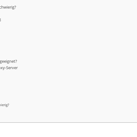
chwierig?
g
geeignet?
oxy-Server
ierig?