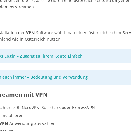
d ersetzen die IP-Adresse durch eine österreichische. So umgehen
blemlos streamen.
stallation der
VPN
-Software wählt man einen österreichischen Serv
land wie in Österreich nutzen.
s Login – Zugang zu Ihrem Konto Einfach
 auch immer – Bedeutung und Verwendung
streamen mit VPN
ählen, z.B. NordVPN, Surfshark oder ExpressVPN
installieren
VPN
-Anwendung auswählen