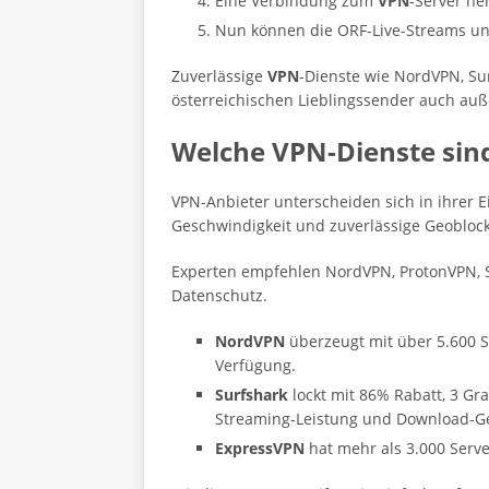
Eine Verbindung zum
VPN
-Server he
Nun können die ORF-Live-Streams un
Zuverlässige
VPN
-Dienste wie NordVPN, S
österreichischen Lieblingssender auch auß
Welche VPN-Dienste sin
VPN-Anbieter unterscheiden sich in ihrer 
Geschwindigkeit und zuverlässige Geoblo
Experten empfehlen NordVPN, ProtonVPN, S
Datenschutz.
NordVPN
überzeugt mit über 5.600 S
Verfügung.
Surfshark
lockt mit 86% Rabatt, 3 Gra
Streaming-Leistung und Download-Ge
ExpressVPN
hat mehr als 3.000 Serve