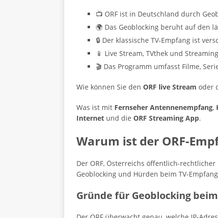
📺 ORF ist in Deutschland durch Geob
🌍 Das Geoblocking beruht auf den l
🔒 Der klassische TV-Empfang ist vers
📱 Live Stream, TVthek und Streamin
🎬 Das Programm umfasst Filme, Serie
Wie können Sie den
ORF live Stream
oder 
Was ist mit
Fernseher Antennenempfang
,
Internet
und die
ORF Streaming App
.
Warum ist der ORF-Empf
Der ORF, Österreichs öffentlich-rechtlich
Geoblocking und Hürden beim TV-Empfang
Gründe für Geoblocking bei
Der ORF überwacht genau, welche IP-Adress