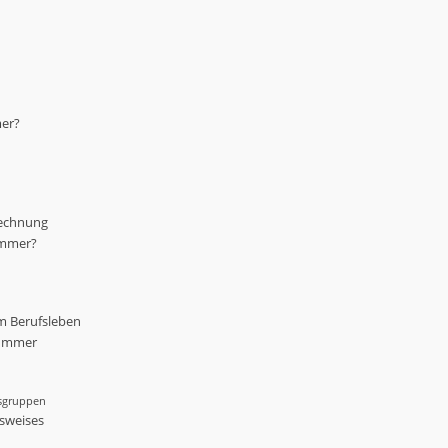
mer?
rechnung
ummer?
m Berufsleben
nummer
fsgruppen
usweises