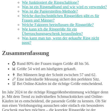
Wie funktioniert die Ringschablone?
Was ist ein Ringmaßband und wie wird es verwendet?
Was ist die Papierstreifen-Methode?
Welche durchschnittlichen Ringgrößen gibt es für
Frauen und Männer?
Welche Faktoren beeinflussen die Ringgröße?
Wie kann ich die Ringgröße für ein
Überraschungsgeschenk herausfinden?
Was kann man tun, wenn der gekaufte Ring nicht
passt?
Zusammenfassung
💍 Rund 80% der Frauen tragen Größe 48 bis 56.
📊 Größe 54 wird am häufigsten gekauft.
👨 Bei Männern liegt der Schnitt zwischen 57 und 62.
📏 Eine individuelle Messung sichert den perfekten Sitz.
🛒 Bei Online-Käufen ist die richtige Größe entscheidend.
Im Jahr 2024 ist die richtige Ringgrößenbestimmung wichtiger denn
je. Mit dem Trend zu individuellen Schmuckstücken und Online-
Käufen ist es entscheidend, die passende Größe zu kennen. Ob Sie
nun einen Verlobungsring aussuchen oder einfach ein besonderes
Geschenk machen möchten – die korrekte Ringgröße ist der