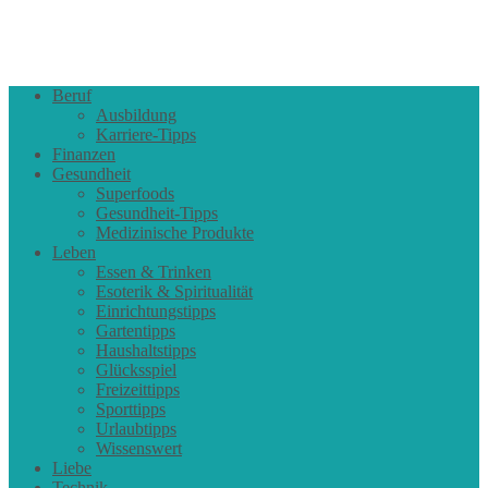
Beruf
Ausbildung
Karriere-Tipps
Finanzen
Gesundheit
Superfoods
Gesundheit-Tipps
Medizinische Produkte
Leben
Essen & Trinken
Esoterik & Spiritualität
Einrichtungstipps
Gartentipps
Haushaltstipps
Glücksspiel
Freizeittipps
Sporttipps
Urlaubtipps
Wissenswert
Liebe
Technik