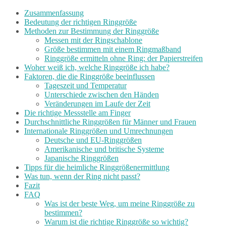
Zusammenfassung
Bedeutung der richtigen Ringgröße
Methoden zur Bestimmung der Ringgröße
Messen mit der Ringschablone
Größe bestimmen mit einem Ringmaßband
Ringgröße ermitteln ohne Ring: der Papierstreifen
Woher weiß ich, welche Ringgröße ich habe?
Faktoren, die die Ringgröße beeinflussen
Tageszeit und Temperatur
Unterschiede zwischen den Händen
Veränderungen im Laufe der Zeit
Die richtige Messstelle am Finger
Durchschnittliche Ringgrößen für Männer und Frauen
Internationale Ringgrößen und Umrechnungen
Deutsche und EU-Ringgrößen
Amerikanische und britische Systeme
Japanische Ringgrößen
Tipps für die heimliche Ringgrößenermittlung
Was tun, wenn der Ring nicht passt?
Fazit
FAQ
Was ist der beste Weg, um meine Ringgröße zu
bestimmen?
Warum ist die richtige Ringgröße so wichtig?