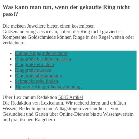
Was kann man tun, wenn der gekaufte Ring nicht
passt?
Die meisten Juweliere bieten einen kostenlosen
Größenänderungsservice an, sofern der Ring nicht graviert ist.
Kompetente Goldschmiede können Ringe in der Regel weiten oder
verkleinern.
Online Ringgrößenrechner
Ringgröße bestimmen lassen
Ringgröße ermitteln
Ringgröße messen
Ringgrößenbestimmung
Schmuckgröße finden
Tipps zur Ringgrößenbestimmung
Über Lexicanum Redaktion
5685 Artikel
Die Redaktion von Lexicanum. Wir recherchieren und erklären
Wissen, Bedeutungen und Alltagsfragen verständlich – von
Gesundheit und Garten über Online-Dienste bis zu Wissenswertem
und praktischen Ratgebern.