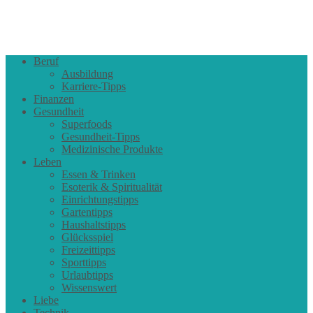
Beruf
Ausbildung
Karriere-Tipps
Finanzen
Gesundheit
Superfoods
Gesundheit-Tipps
Medizinische Produkte
Leben
Essen & Trinken
Esoterik & Spiritualität
Einrichtungstipps
Gartentipps
Haushaltstipps
Glücksspiel
Freizeittipps
Sporttipps
Urlaubtipps
Wissenswert
Liebe
Technik