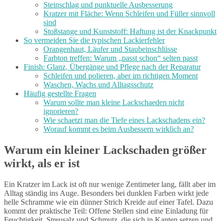
Steinschlag und punktuelle Ausbesserung
Kratzer mit Fläche: Wenn Schleifen und Füller sinnvoll
sind
Stoßstange und Kunststoff: Haftung ist der Knackpunkt
So vermeiden Sie die typischen Lackierfehler
Orangenhaut, Läufer und Staubeinschlüsse
Farbton treffen: Warum „passt schon“ selten passt
Finish: Glanz, Übergänge und Pflege nach der Reparatur
Schleifen und polieren, aber im richtigen Moment
Waschen, Wachs und Alltagsschutz
Häufig gestellte Fragen
Warum sollte man kleine Lackschaeden nicht
ignorieren?
Wie schaetzt man die Tiefe eines Lackschadens ein?
Worauf kommt es beim Ausbessern wirklich an?
Warum ein kleiner Lackschaden größer
wirkt, als er ist
Ein Kratzer im Lack ist oft nur wenige Zentimeter lang, fällt aber im
Alltag ständig ins Auge. Besonders bei dunklen Farben wirkt jede
helle Schramme wie ein dünner Strich Kreide auf einer Tafel. Dazu
kommt der praktische Teil: Offene Stellen sind eine Einladung für
Feuchtigkeit, Streusalz und Schmutz, die sich in Kanten setzen und