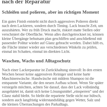
nach der Reparatur
Schleifen und polieren, aber im richtigen Moment
Ein gutes Finish entsteht nicht durch aggressives Polieren direkt
nach dem Lackieren, sondern durch Timing. Lack braucht Zeit, um
auszuhärten. Wer zu früh Druck macht, riskiert matte Stellen oder
verschmiert die Oberfläche. Wenn alles durchgetrocknet ist, können
kleine Übergänge behutsam plan geschliffen und anschließend mit
passender Politur wieder auf Glanz gebracht werden. Dabei hilft es,
die Fläche immer wieder aus verschiedenen Winkeln zu prüfen,
einmal im Schatten, einmal im direkten Licht.
Waschen, Wachs und Alltagsschutz
Nach einer Lackreparatur ist Zurückhaltung sinnvoll: In den ersten
Wochen besser keine aggressiven Reiniger und keine harte
Maschinenwäsche. Handwäsche mit mildem Shampoo ist die
entspannte Variante, die den neuen Aufbau schont. Wenn Sie später
versiegeln möchten, achten Sie darauf, dass der Lack vollständig
ausgehärtet ist, damit sich keine Lösungsmittel „einsperren“ und der
Glanz stabil bleibt. So bleibt die reparierte Stelle nicht nur hübsch,
sondern auch langfristig widerstandsfähig gegen Wetter, Salz und
die kleinen Überraschungen des Parkalltags.