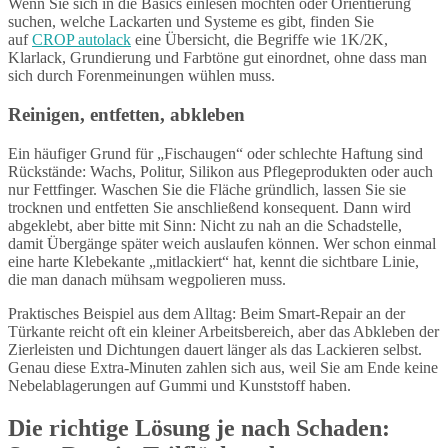
Wenn Sie sich in die Basics einlesen möchten oder Orientierung
suchen, welche Lackarten und Systeme es gibt, finden Sie
auf
CROP autolack
eine Übersicht, die Begriffe wie 1K/2K,
Klarlack, Grundierung und Farbtöne gut einordnet, ohne dass man
sich durch Forenmeinungen wühlen muss.
Reinigen, entfetten, abkleben
Ein häufiger Grund für „Fischaugen“ oder schlechte Haftung sind
Rückstände: Wachs, Politur, Silikon aus Pflegeprodukten oder auch
nur Fettfinger. Waschen Sie die Fläche gründlich, lassen Sie sie
trocknen und entfetten Sie anschließend konsequent. Dann wird
abgeklebt, aber bitte mit Sinn: Nicht zu nah an die Schadstelle,
damit Übergänge später weich auslaufen können. Wer schon einmal
eine harte Klebekante „mitlackiert“ hat, kennt die sichtbare Linie,
die man danach mühsam wegpolieren muss.
Praktisches Beispiel aus dem Alltag: Beim Smart-Repair an der
Türkante reicht oft ein kleiner Arbeitsbereich, aber das Abkleben der
Zierleisten und Dichtungen dauert länger als das Lackieren selbst.
Genau diese Extra-Minuten zahlen sich aus, weil Sie am Ende keine
Nebelablagerungen auf Gummi und Kunststoff haben.
Die richtige Lösung je nach Schaden: