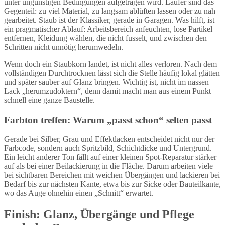
unter ungünstigen Bedingungen aufgetragen wird. Läufer sind das
Gegenteil: zu viel Material, zu langsam ablüften lassen oder zu nah
gearbeitet. Staub ist der Klassiker, gerade in Garagen. Was hilft, ist
ein pragmatischer Ablauf: Arbeitsbereich anfeuchten, lose Partikel
entfernen, Kleidung wählen, die nicht fusselt, und zwischen den
Schritten nicht unnötig herumwedeln.
Wenn doch ein Staubkorn landet, ist nicht alles verloren. Nach dem
vollständigen Durchtrocknen lässt sich die Stelle häufig lokal glätten
und später sauber auf Glanz bringen. Wichtig ist, nicht im nassen
Lack „herumzudoktern“, denn damit macht man aus einem Punkt
schnell eine ganze Baustelle.
Farbton treffen: Warum „passt schon“ selten passt
Gerade bei Silber, Grau und Effektlacken entscheidet nicht nur der
Farbcode, sondern auch Spritzbild, Schichtdicke und Untergrund.
Ein leicht anderer Ton fällt auf einer kleinen Spot-Reparatur stärker
auf als bei einer Beilackierung in die Fläche. Darum arbeiten viele
bei sichtbaren Bereichen mit weichen Übergängen und lackieren bei
Bedarf bis zur nächsten Kante, etwa bis zur Sicke oder Bauteilkante,
wo das Auge ohnehin einen „Schnitt“ erwartet.
Finish: Glanz, Übergänge und Pflege