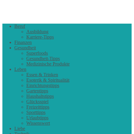
Beruf
Ausbildung
Karriere-Tipps
Finanzen
Gesundheit
Superfoods
Gesundheit-Tipps
Medizinische Produkte
Leben
Essen & Trinken
Esoterik & Spiritualität
Einrichtungstipps
Gartentipps
Haushaltstipps
Glücksspiel
Freizeittipps
Sporttipps
Urlaubtipps
Wissenswert
Liebe
Technik