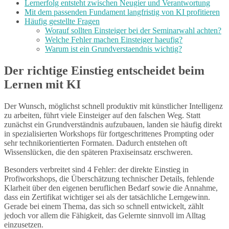
Lernerfolg entsteht zwischen Neugier und Verantwortung
Mit dem passenden Fundament langfristig von KI profitieren
Häufig gestellte Fragen
Worauf sollten Einsteiger bei der Seminarwahl achten?
Welche Fehler machen Einsteiger haeufig?
Warum ist ein Grundverstaendnis wichtig?
Der richtige Einstieg entscheidet beim
Lernen mit KI
Der Wunsch, möglichst schnell produktiv mit künstlicher Intelligenz
zu arbeiten, führt viele Einsteiger auf den falschen Weg. Statt
zunächst ein Grundverständnis aufzubauen, landen sie häufig direkt
in spezialisierten Workshops für fortgeschrittenes Prompting oder
sehr technikorientierten Formaten. Dadurch entstehen oft
Wissenslücken, die den späteren Praxiseinsatz erschweren.
Besonders verbreitet sind 4 Fehler: der direkte Einstieg in
Profiworkshops, die Überschätzung technischer Details, fehlende
Klarheit über den eigenen beruflichen Bedarf sowie die Annahme,
dass ein Zertifikat wichtiger sei als der tatsächliche Lerngewinn.
Gerade bei einem Thema, das sich so schnell entwickelt, zählt
jedoch vor allem die Fähigkeit, das Gelernte sinnvoll im Alltag
einzusetzen.