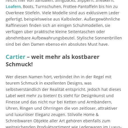
reicht hier von Sandalen, Slingbacks, Slippern, Sneakern,
Loafern
, Boots, Turnschuhen, Frottee-Pantoffeln bis hin zu
Overknee Stiefeln. Viele Modelle sind aus exklusivem Leder
gefertigt, beispielsweise aus Kalbsleder. Außergewöhnliche
Raffinessen finden sich an einigen Schuhmodellen, sie
verfügen über praktische kleine Seitentaschen oder
abnehmbare Aufbewahrungsbeutel. Stylische Sonnenbrillen
sind bei den Damen ebenso ein absolutes Must have.
Cartier
– weit mehr als kostbarer
Schmuck!
Wer diesen Namen hört, verbindet ihn in der Regel mit
teurem Schmuck in exzellenten Designs, was
selbstverständlich der Realität entspricht. Jedoch hat dieses
Label weit mehr zu bieten! Es steht für Designkunst und
Finesse und das nicht nur bei Ketten und Armbändern,
Uhren, Ringen und Ohrringen die von zeitloser, attraktiver
und luxuriöser Eleganz zeugen. Stilvolle Home &
Schreibwaren Objekte aller Art gehören ebenfalls zum
weitreichenden Produktsortiment wie Lederwaren im Luxus-