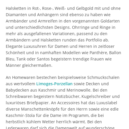
Halsketten in Rot-, Rose-, Weiß- und Gelbgold mit und ohne
Diamanten und Anhängern sind ebenso zu haben wie
Armbänder und Armreifen in den vorgenannten Goldarten
und unterschiedlichsten Designs. Ohrringe und Ringe in
mehr als ausgefallenen Variationen, passend zu den
Armbändern und Halsketten runden das Portfolio ab.
Elegante Luxusuhren für Damen und Herren in zeitloser
Schönheit und in namhaften Modellen wie Panthère, Ballon
Bleu, Tank oder Santos begeistern trendige Frauen wie
Männer gleichermaßen.
An Homewaren bestechen beispielsweise Schmuckschalen
aus wertvollem
Limoges-Porzellan
sowie Decken und
Babydecken aus Kaschmir und Merinowolle. Bei den
Schreibwaren begeistern Notizbücher, Kugelschreiber und
luxuriöses Briefpapier. An Accessoires hat das Luxuslabel
diverse Manschettenknöpfe für den Herrn sowie eine edle
Kaschmir-Stola für die Dame im Programm, die bei
herbstlich kühlem Wetter herrlich wärmt. Bei den
Lederwaren darf sich die Damenwelt auf wunderschöne