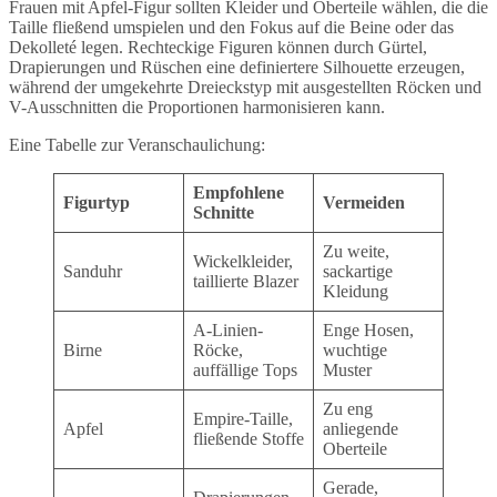
Frauen mit Apfel-Figur sollten Kleider und Oberteile wählen, die die
Taille fließend umspielen und den Fokus auf die Beine oder das
Dekolleté legen. Rechteckige Figuren können durch Gürtel,
Drapierungen und Rüschen eine definiertere Silhouette erzeugen,
während der umgekehrte Dreieckstyp mit ausgestellten Röcken und
V-Ausschnitten die Proportionen harmonisieren kann.
Eine Tabelle zur Veranschaulichung:
Empfohlene
Figurtyp
Vermeiden
Schnitte
Zu weite,
Wickelkleider,
Sanduhr
sackartige
taillierte Blazer
Kleidung
A-Linien-
Enge Hosen,
Birne
Röcke,
wuchtige
auffällige Tops
Muster
Zu eng
Empire-Taille,
Apfel
anliegende
fließende Stoffe
Oberteile
Gerade,