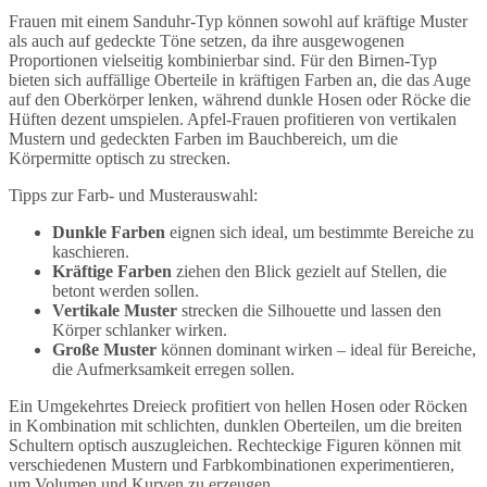
Frauen mit einem Sanduhr-Typ können sowohl auf kräftige Muster
als auch auf gedeckte Töne setzen, da ihre ausgewogenen
Proportionen vielseitig kombinierbar sind. Für den Birnen-Typ
bieten sich auffällige Oberteile in kräftigen Farben an, die das Auge
auf den Oberkörper lenken, während dunkle Hosen oder Röcke die
Hüften dezent umspielen. Apfel-Frauen profitieren von vertikalen
Mustern und gedeckten Farben im Bauchbereich, um die
Körpermitte optisch zu strecken.
Tipps zur Farb- und Musterauswahl:
Dunkle Farben
eignen sich ideal, um bestimmte Bereiche zu
kaschieren.
Kräftige Farben
ziehen den Blick gezielt auf Stellen, die
betont werden sollen.
Vertikale Muster
strecken die Silhouette und lassen den
Körper schlanker wirken.
Große Muster
können dominant wirken – ideal für Bereiche,
die Aufmerksamkeit erregen sollen.
Ein Umgekehrtes Dreieck profitiert von hellen Hosen oder Röcken
in Kombination mit schlichten, dunklen Oberteilen, um die breiten
Schultern optisch auszugleichen. Rechteckige Figuren können mit
verschiedenen Mustern und Farbkombinationen experimentieren,
um Volumen und Kurven zu erzeugen.