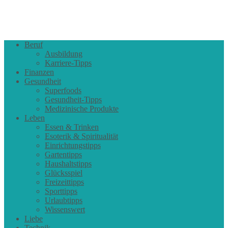
Beruf
Ausbildung
Karriere-Tipps
Finanzen
Gesundheit
Superfoods
Gesundheit-Tipps
Medizinische Produkte
Leben
Essen & Trinken
Esoterik & Spiritualität
Einrichtungstipps
Gartentipps
Haushaltstipps
Glücksspiel
Freizeittipps
Sporttipps
Urlaubtipps
Wissenswert
Liebe
Technik