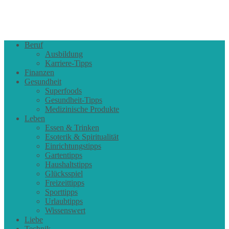
Beruf
Ausbildung
Karriere-Tipps
Finanzen
Gesundheit
Superfoods
Gesundheit-Tipps
Medizinische Produkte
Leben
Essen & Trinken
Esoterik & Spiritualität
Einrichtungstipps
Gartentipps
Haushaltstipps
Glücksspiel
Freizeittipps
Sporttipps
Urlaubtipps
Wissenswert
Liebe
Technik