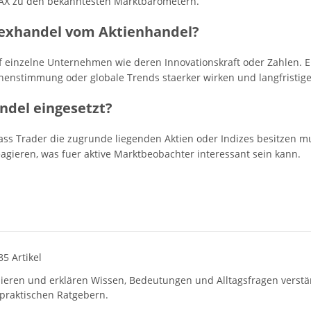
AX zu den bekanntesten Marktbarometern.
dexhandel vom Aktienhandel?
uf einzelne Unternehmen wie deren Innovationskraft oder Zahlen. E
nstimmung oder globale Trends staerker wirken und langfristige
ndel eingesetzt?
ss Trader die zugrunde liegenden Aktien oder Indizes besitzen mu
eagieren, was fuer aktive Marktbeobachter interessant sein kann.
85 Artikel
hieren und erklären Wissen, Bedeutungen und Alltagsfragen verst
praktischen Ratgebern.