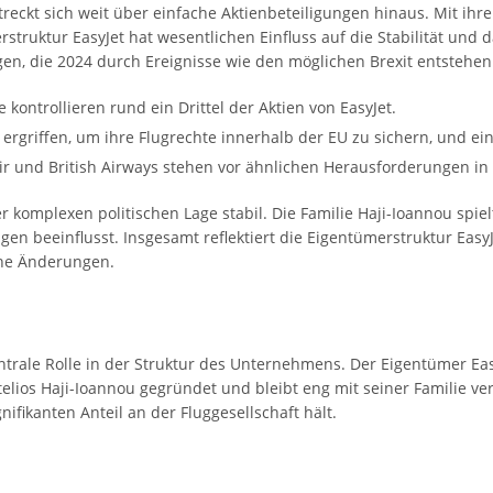
treckt sich weit über einfache Aktienbeteiligungen hinaus. Mit ihr
merstruktur EasyJet hat wesentlichen Einfluss auf die Stabilität u
n, die 2024 durch Ereignisse wie den möglichen Brexit entstehen
 kontrollieren rund ein Drittel der Aktien von EasyJet.
griffen, um ihre Flugrechte innerhalb der EU zu sichern, und ein
ir und British Airways stehen vor ähnlichen Herausforderungen in
 komplexen politischen Lage stabil. Die Familie Haji-Ioannou spiel
en beeinflusst. Insgesamt reflektiert die Eigentümerstruktur EasyJ
he Änderungen.
trale Rolle in der Struktur des Unternehmens. Der Eigentümer EasyJ
elios Haji-Ioannou gegründet und bleibt eng mit seiner Familie ver
nifikanten Anteil an der Fluggesellschaft hält.