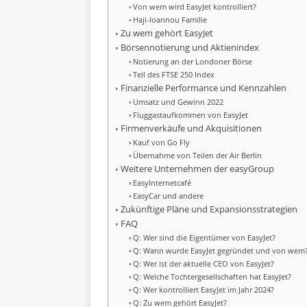
Von wem wird EasyJet kontrolliert?
Haji-Ioannou Familie
Zu wem gehört EasyJet
Börsennotierung und Aktienindex
Notierung an der Londoner Börse
Teil des FTSE 250 Index
Finanzielle Performance und Kennzahlen
Umsatz und Gewinn 2022
Fluggastaufkommen von EasyJet
Firmenverkäufe und Akquisitionen
Kauf von Go Fly
Übernahme von Teilen der Air Berlin
Weitere Unternehmen der easyGroup
EasyInternetcafé
EasyCar und andere
Zukünftige Pläne und Expansionsstrategien
FAQ
Q: Wer sind die Eigentümer von EasyJet?
Q: Wann wurde EasyJet gegründet und von wem
Q: Wer ist der aktuelle CEO von EasyJet?
Q: Welche Tochtergesellschaften hat EasyJet?
Q: Wer kontrolliert EasyJet im Jahr 2024?
Q: Zu wem gehört EasyJet?