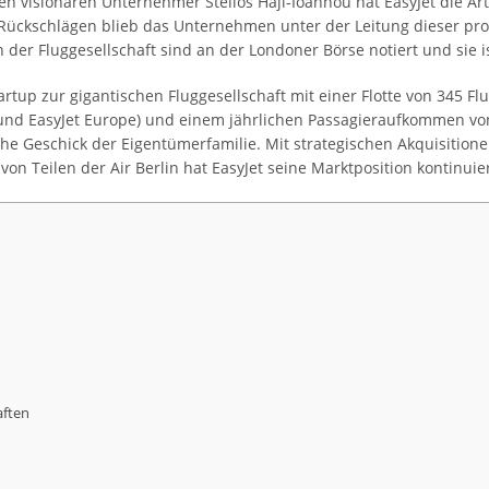
 visionären Unternehmer Stelios Haji-Ioannou hat EasyJet die Art u
Rückschlägen blieb das Unternehmen unter der Leitung dieser pro
der Fluggesellschaft sind an der Londoner Börse notiert und sie is
rtup zur gigantischen Fluggesellschaft mit einer Flotte von 345 Fl
 und EasyJet Europe) und einem jährlichen Passagieraufkommen von 
he Geschick der Eigentümerfamilie. Mit strategischen Akquisition
n Teilen der Air Berlin hat EasyJet seine Marktposition kontinuier
aften