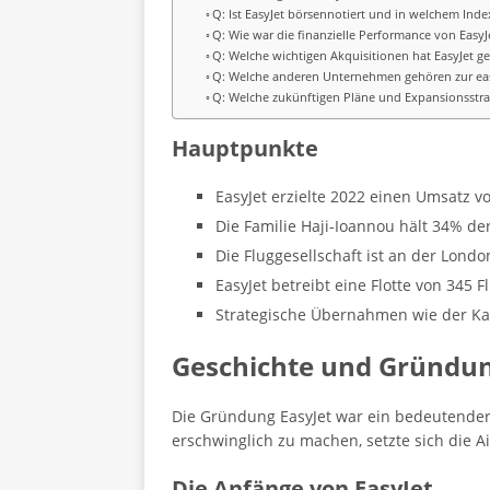
Q: Ist EasyJet börsennotiert und in welchem Index
Q: Wie war die finanzielle Performance von EasyJ
Q: Welche wichtigen Akquisitionen hat EasyJet ge
Q: Welche anderen Unternehmen gehören zur e
Q: Welche zukünftigen Pläne und Expansionsstrat
Hauptpunkte
EasyJet erzielte 2022 einen Umsatz v
Die Familie Haji-Ioannou hält 34% d
Die Fluggesellschaft ist an der Londo
EasyJet betreibt eine Flotte von 345
Strategische Übernahmen wie der Kauf
Geschichte und Gründun
Die Gründung EasyJet war ein bedeutender 
erschwinglich zu machen, setzte sich die Ai
Die Anfänge von EasyJet