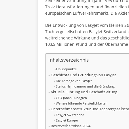
Seit seiner Gründung im Jahr 1995 durch den
Trotz Herausforderungen und finanziellen 
europäischen Luftverkehrsmarkt. Die Aktien 
Die Entwicklung von EasyJet vom kleinen Sta
Tochtergesellschaften EasyJet Switzerland
weitreichende Wirkung und das geschäftlic
103,5 Millionen Pfund und der Übernahme vo
Inhaltsverzeichnis
Hauptpunkte
Geschichte und Gründung von EasyJet
Die Anfänge von EasyJet
Stelios Haji-Ioannou und die Gründung
Aktuelle Führung und Geschäftsleitung
CEO Johan Lundgren
Weitere führende Persönlichkeiten
Unternehmensstruktur und Tochtergesellsch
EasyJet Switzerland
EasyJet Europe
Besitzverhältnisse 2024