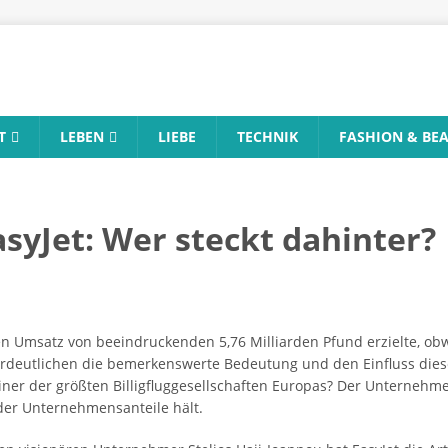
T
LEBEN
LIEBE
TECHNIK
FASHION & BE
syJet: Wer steckt dahinter?
en Umsatz von beeindruckenden 5,76 Milliarden Pfund erzielte, obw
deutlichen die bemerkenswerte Bedeutung und den Einfluss dieser
 einer der größten Billigfluggesellschaften Europas? Der Unternehme
der Unternehmensanteile hält.