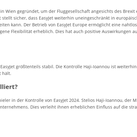
 in Wien gegründet, um der Fluggesellschaft angesichts des Brexit
t stellt sicher, dass EasyJet weiterhin uneingeschränkt in europäi
iten kann. Der Betrieb von EasyJet Europe ermöglicht eine nahtlo
igene Flexibilität erheblich. Dies hat auch positive Auswirkungen 
asyJet größtenteils stabil. Die Kontrolle Haji-Ioannou ist weiterhi
 hält.
liert?
pieler in der Kontrolle von EasyJet 2024. Stelios Haji-Ioannou, der 
nternehmens. Dies verleiht ihnen erheblichen Einfluss auf die str