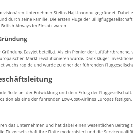
 visionären Unternehmer Stelios Haji-Ioannou gegründet. Dabei er
nd durch seine Familie. Die ersten Flüge der Billigfluggesellschaf
 British Airways im Einsatz waren.
 Gründung
Gründung EasyJet beteiligt. Als ein Pionier der Luftfahrtbranche, ve
n europäischen Markt revolutionieren würde. Dank kluger Investiti
yJet wuchs rapide und wurde zu einer der führenden Fluggesellscha
schäftsleitung
nde Rolle bei der Entwicklung und dem Erfolg der Fluggesellschaft.
ition als eine der führenden Low-Cost-Airlines Europas festigen.
ren das Unternehmen und hat dabei einen wesentlichen Beitrag z
ie Fluggesellschaft ihre Flotte modernisiert und die Servicequalität