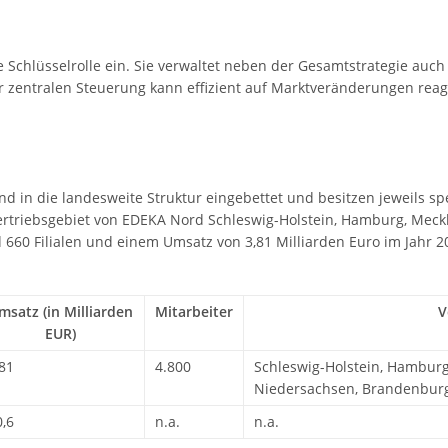
Schlüsselrolle ein. Sie verwaltet neben der Gesamtstrategie auc
er zentralen Steuerung kann effizient auf Marktveränderungen rea
d in die landesweite Struktur eingebettet und besitzen jeweils s
rtriebsgebiet von EDEKA Nord Schleswig-Holstein, Hamburg, Mec
60 Filialen und einem Umsatz von 3,81 Milliarden Euro im Jahr 2
msatz (in Milliarden
Mitarbeiter
V
EUR)
,81
4.800
Schleswig-Holstein, Hambur
Niedersachsen, Brandenbur
0,6
n.a.
n.a.