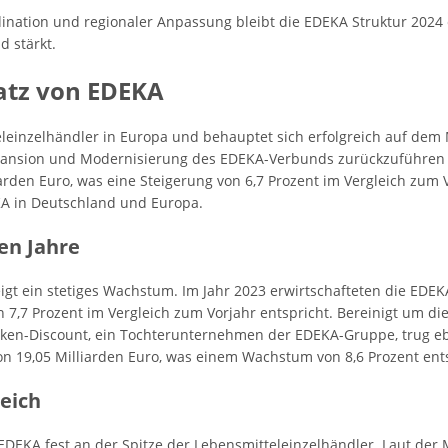
nation und regionaler Anpassung bleibt die EDEKA Struktur 2024 eff
 stärkt.
atz von EDEKA
eleinzelhändler in Europa und behauptet sich erfolgreich auf de
Expansion und Modernisierung des EDEKA-Verbunds zurückzuführen i
en Euro, was eine Steigerung von 6,7 Prozent im Vergleich zum Vor
KA in Deutschland und Europa.
en Jahre
eigt ein stetiges Wachstum. Im Jahr 2023 erwirtschafteten die E
n 7,7 Prozent im Vergleich zum Vorjahr entspricht. Bereinigt um di
ken-Discount, ein Tochterunternehmen der EDEKA-Gruppe, trug eb
on 19,05 Milliarden Euro, was einem Wachstum von 8,6 Prozent ents
eich
EDEKA fest an der Spitze der Lebensmitteleinzelhändler. Laut der