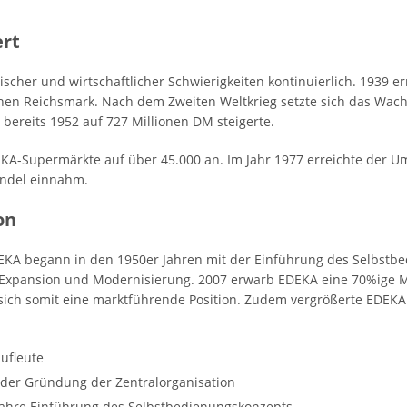
ert
ischer und wirtschaftlicher Schwierigkeiten kontinuierlich. 1939 
en Reichsmark. Nach dem Zweiten Weltkrieg setzte sich das Wachs
bereits 1952 auf 727 Millionen DM steigerte.
DEKA-Supermärkte auf über 45.000 an. Im Jahr 1977 erreichte der 
andel einnahm.
on
KA begann in den 1950er Jahren mit der Einführung des Selbstbe
 Expansion und Modernisierung. 2007 erwarb EDEKA eine 70%ige M
ich somit eine marktführende Position. Zudem vergrößerte EDEKA
ufleute
t der Gründung der Zentralorganisation
ahre Einführung des Selbstbedienungskonzepts