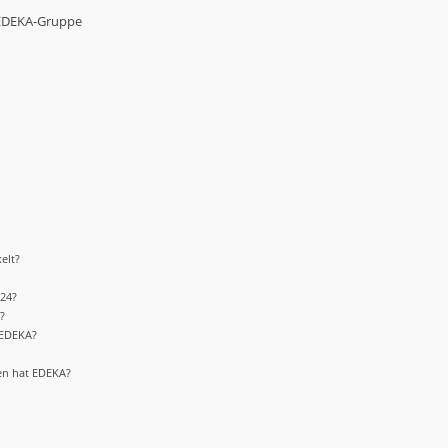
 EDEKA-Gruppe
d
elt?
024?
?
i EDEKA?
en hat EDEKA?