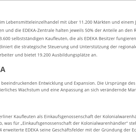
im Lebensmitteleinzelhandel mit über 11.200 Märkten und einem J
n und die EDEKA-Zentrale halten jeweils 50% der Anteile an den R
600 selbstständigen Kaufleuten, die als EDEKA Besitzer fungieren
iniert die strategische Steuerung und Unterstützung der regional
rbeiter und bietet 19.200 Ausbildungsplätze an.
KA
er beeindruckenden Entwicklung und Expansion. Die Ursprünge des
nuierliches Wachstum und eine Anpassung an sich verändernde Ma
iner Kaufleuten als Einkaufsgenossenschaft der Kolonialwarenhänd
 ab, was für „Einkaufsgenossenschaft der Kolonialwarenhändler“ ste
14 erweiterte EDEKA seine Geschäftsfelder mit der Gründung der E