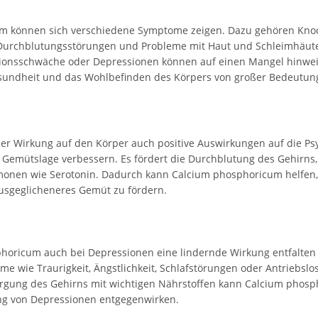
m können sich verschiedene Symptome zeigen. Dazu gehören Kno
 Durchblutungsstörungen und Probleme mit Haut und Schleimhäut
tionsschwäche oder Depressionen können auf einen Mangel hinwei
esundheit und das Wohlbefinden des Körpers von großer Bedeutun
r Wirkung auf den Körper auch positive Auswirkungen auf die Psyc
Gemütslage verbessern. Es fördert die Durchblutung des Gehirns,
monen wie Serotonin. Dadurch kann Calcium phosphoricum helfen, 
ausgeglicheneres Gemüt zu fördern.
horicum auch bei Depressionen eine lindernde Wirkung entfalten 
e wie Traurigkeit, Ängstlichkeit, Schlafstörungen oder Antriebslos
gung des Gehirns mit wichtigen Nährstoffen kann Calcium phosp
ng von Depressionen entgegenwirken.