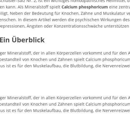
Schüßler-Salz Nr. 2, ist ein wichtiges homöopathisches Heilmittel,
n kann. Als Mineralstoff spielt
Calcium phosphoricum
eine zentra
iligt. Neben der Bedeutung für Knochen, Zähne und Muskulatur v
Menschen. In diesem Artikel werden die psychischen Wirkungen des
 Depressionen, Ängsten oder Konzentrationsschwäche unterstützen
Ein Überblick
ger Mineralstoff, der in allen Körperzellen vorkommt und für den
bestandteil von Knochen und Zähnen spielt Calcium phosphoricum ei
aus ist es für den Muskelaufbau, die Blutbildung, die Nervenreizwe
ger Mineralstoff, der in allen Körperzellen vorkommt und für den
bestandteil von Knochen und Zähnen spielt Calcium phosphoricum ei
aus ist es für den Muskelaufbau, die Blutbildung, die Nervenreizwe