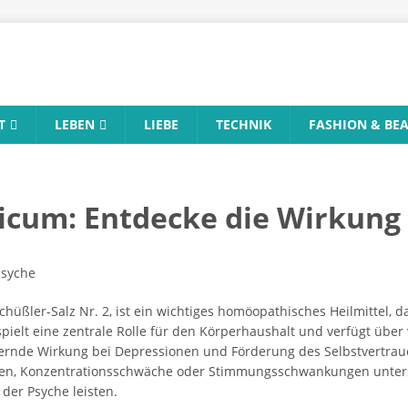
T
LEBEN
LIEBE
TECHNIK
FASHION & BE
cum: Entdecke die Wirkung 
üßler-Salz Nr. 2, ist ein wichtiges homöopathisches Heilmittel, d
ielt eine zentrale Rolle für den Körperhaushalt und verfügt über 
dernde Wirkung bei Depressionen und Förderung des Selbstvertra
ten, Konzentrationsschwäche oder Stimmungsschwankungen unterst
 der Psyche leisten.