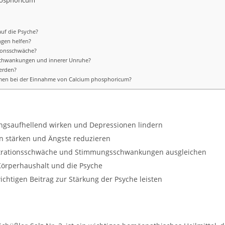
hosphoricum
auf die Psyche?
ngen helfen?
ionsschwäche?
schwankungen und innerer Unruhe?
erden?
men bei der Einnahme von Calcium phosphoricum?
gsaufhellend wirken und Depressionen lindern
en stärken und Ängste reduzieren
trationsschwäche und Stimmungsschwankungen ausgleichen
n Körperhaushalt und die Psyche
ichtigen Beitrag zur Stärkung der Psyche leisten