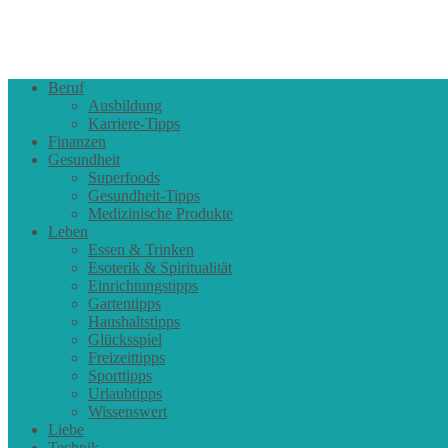
Beruf
Ausbildung
Karriere-Tipps
Finanzen
Gesundheit
Superfoods
Gesundheit-Tipps
Medizinische Produkte
Leben
Essen & Trinken
Esoterik & Spiritualität
Einrichtungstipps
Gartentipps
Haushaltstipps
Glücksspiel
Freizeittipps
Sporttipps
Urlaubtipps
Wissenswert
Liebe
Technik