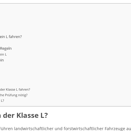
ein L fahren?
 Regeln
ein L
ein
der Klasse L fahren?
sche Prüfung nötig?
 L?
 der Klasse L?
Führen landwirtschaftlicher und forstwirtschaftlicher Fahrzeuge au