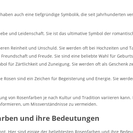
haben auch eine tiefgründige Symbolik, die seit Jahrhunderten vere
 Liebe und Leidenschaft. Sie ist das ultimative Symbol der romantis
ieren Reinheit und Unschuld. Sie werden oft bei Hochzeiten und T
r Freundschaft und Freude. Sie sind eine beliebte Wahl für Gebur
mbol für Zärtlichkeit und Zuneigung. Sie werden oft als Geschenk
e Rosen sind ein Zeichen für Begeisterung und Energie. Sie wer
tung von Rosenfarben je nach Kultur und Tradition variieren kann.
informieren, um Missverständnisse zu vermeiden.
farben und ihre Bedeutungen
annt. Hier sind einige der beliebtesten Rosenfarben und ihre Bede