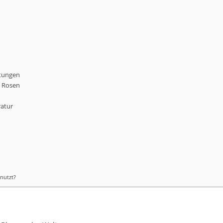
utungen
n Rosen
ratur
nutzt?