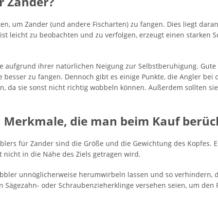
r Zander?
ten, um Zander (und andere Fischarten) zu fangen. Dies liegt daran
 ist leicht zu beobachten und zu verfolgen, erzeugt einen starken 
he aufgrund ihrer natürlichen Neigung zur Selbstberuhigung. Gute
e besser zu fangen. Dennoch gibt es einige Punkte, die Angler bei
ein, da sie sonst nicht richtig wobbeln können. Außerdem sollten sie
n Merkmale, die man beim Kauf berück
lers für Zander sind die Größe und die Gewichtung des Kopfes. E
t nicht in die Nähe des Ziels getragen wird.
bbler unnöglicherweise herumwirbeln lassen und so verhindern, d
n Sägezahn- oder Schraubenzieherklinge versehen seien, um den Fi