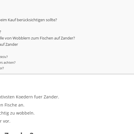
eim Kauf berücksichtigen sollte?
?
lle von Wobblern zum Fischen auf Zander?
auf Zander
ktiv?
rs achten?
er?
ktivsten Koedern fuer Zander.
n Fische an.
ichtig zu wobbeln.
r vor.