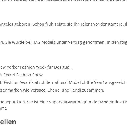
ngeles geboren. Schon früh zeigte sie ihr Talent vor der Kamera. Ih
en. Sie wurde bei IMG Models unter Vertrag genommen. In den fol
New Yorker Fashion Week für Desigual.
a’s Secret Fashion Show.
sh Fashion Awards als „International Model of the Year“ ausgezeich
Spitzenmarken wie Versace, Chanel und Fendi zusammen.
n Höhepunkten. Sie ist eine Superstar-Mannequin der Modeindustrie
hmt.
ellen