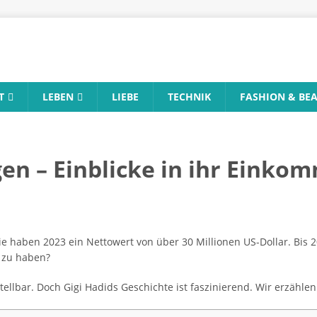
T
LEBEN
LIEBE
TECHNIK
FASHION & BE
en – Einblicke in ihr Einko
 Sie haben 2023 ein Nettowert von über 30 Millionen US-Dollar. Bis 
d zu haben?
ellbar. Doch Gigi Hadids Geschichte ist faszinierend. Wir erzählen 