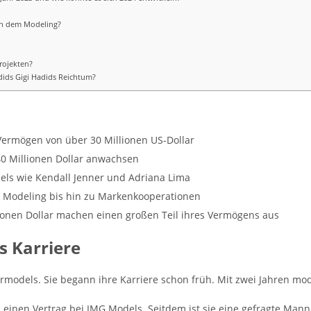
en dem Modeling?
Projekten?
dids Gigi Hadids Reichtum?
Vermögen von über 30 Millionen US-Dollar
0 Millionen Dollar anwachsen
dels wie Kendall Jenner und Adriana Lima
 Modeling bis hin zu Markenkooperationen
ionen Dollar machen einen großen Teil ihres Vermögens aus
s Karriere
rmodels. Sie begann ihre Karriere schon früh. Mit zwei Jahren mod
 einen Vertrag bei IMG Models. Seitdem ist sie eine gefragte Mann