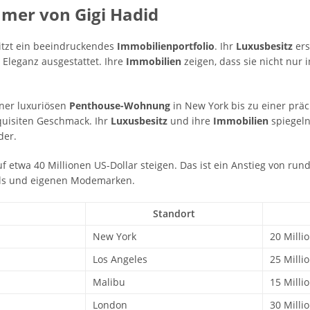
ümer von Gigi Hadid
itzt ein beeindruckendes
Immobilienportfolio
. Ihr
Luxusbesitz
ers
 Eleganz ausgestattet. Ihre
Immobilien
zeigen, dass sie nicht nur 
iner luxuriösen
Penthouse-Wohnung
in New York bis zu einer prä
xquisiten Geschmack. Ihr
Luxusbesitz
und ihre
Immobilien
spiegeln
der.
f etwa 40 Millionen US-Dollar steigen. Das ist ein Anstieg von rund
ls und eigenen Modemarken.
Standort
New York
20 Milli
Los Angeles
25 Milli
Malibu
15 Milli
London
30 Milli