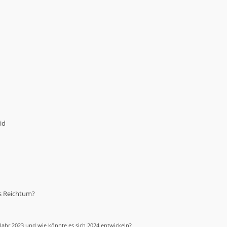
id
s Reichtum?
Jahr 2023 und wie könnte es sich 2024 entwickeln?