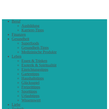
Beruf
Ausbildung
Karriere-Tipps
Finanzen
Gesundheit
Superfoods
Gesundheit-Tipps
Medizinische Produkte
Leben
Essen & Trinken
Esoterik & Spiritualität
Einrichtungstipps
Gartentipps
Haushaltstipps
Glücksspiel
Freizeittipps
Sporttipps
Urlaubtipps
Wissenswert
Liebe
Technik