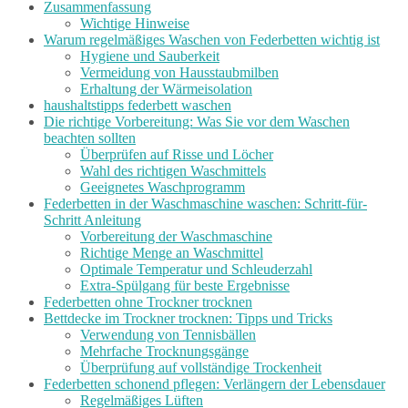
Zusammenfassung
Wichtige Hinweise
Warum regelmäßiges Waschen von Federbetten wichtig ist
Hygiene und Sauberkeit
Vermeidung von Hausstaubmilben
Erhaltung der Wärmeisolation
haushaltstipps federbett waschen
Die richtige Vorbereitung: Was Sie vor dem Waschen
beachten sollten
Überprüfen auf Risse und Löcher
Wahl des richtigen Waschmittels
Geeignetes Waschprogramm
Federbetten in der Waschmaschine waschen: Schritt-für-
Schritt Anleitung
Vorbereitung der Waschmaschine
Richtige Menge an Waschmittel
Optimale Temperatur und Schleuderzahl
Extra-Spülgang für beste Ergebnisse
Federbetten ohne Trockner trocknen
Bettdecke im Trockner trocknen: Tipps und Tricks
Verwendung von Tennisbällen
Mehrfache Trocknungsgänge
Überprüfung auf vollständige Trockenheit
Federbetten schonend pflegen: Verlängern der Lebensdauer
Regelmäßiges Lüften