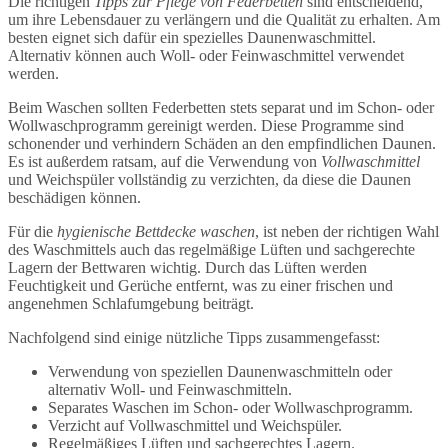
Die richtigen
Tipps zur Pflege von Federbetten
sind entscheidend,
um ihre Lebensdauer zu verlängern und die Qualität zu erhalten. Am
besten eignet sich dafür ein spezielles Daunenwaschmittel.
Alternativ können auch Woll- oder Feinwaschmittel verwendet
werden.
Beim Waschen sollten Federbetten stets separat und im Schon- oder
Wollwaschprogramm gereinigt werden. Diese Programme sind
schonender und verhindern Schäden an den empfindlichen Daunen.
Es ist außerdem ratsam, auf die Verwendung von
Vollwaschmittel
und Weichspüler vollständig zu verzichten, da diese die Daunen
beschädigen können.
Für die
hygienische Bettdecke waschen
, ist neben der richtigen Wahl
des Waschmittels auch das regelmäßige Lüften und sachgerechte
Lagern der Bettwaren wichtig. Durch das Lüften werden
Feuchtigkeit und Gerüche entfernt, was zu einer frischen und
angenehmen Schlafumgebung beiträgt.
Nachfolgend sind einige nützliche Tipps zusammengefasst:
Verwendung von speziellen Daunenwaschmitteln oder
alternativ Woll- und Feinwaschmitteln.
Separates Waschen im Schon- oder Wollwaschprogramm.
Verzicht auf Vollwaschmittel und Weichspüler.
Regelmäßiges Lüften und sachgerechtes Lagern.