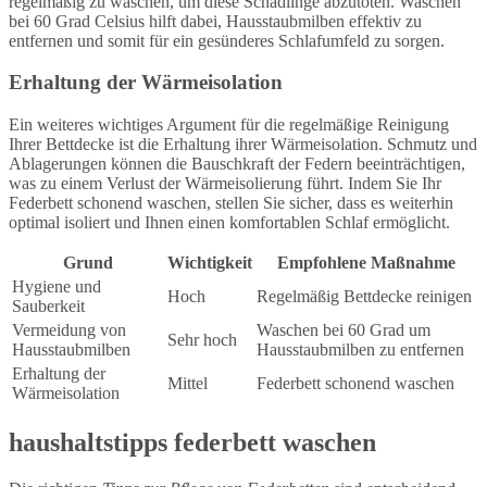
regelmäßig zu waschen, um diese Schädlinge abzutöten. Waschen
bei 60 Grad Celsius hilft dabei, Hausstaubmilben effektiv zu
entfernen und somit für ein gesünderes Schlafumfeld zu sorgen.
Erhaltung der Wärmeisolation
Ein weiteres wichtiges Argument für die regelmäßige Reinigung
Ihrer Bettdecke ist die Erhaltung ihrer Wärmeisolation. Schmutz und
Ablagerungen können die Bauschkraft der Federn beeinträchtigen,
was zu einem Verlust der Wärmeisolierung führt. Indem Sie Ihr
Federbett schonend waschen, stellen Sie sicher, dass es weiterhin
optimal isoliert und Ihnen einen komfortablen Schlaf ermöglicht.
Grund
Wichtigkeit
Empfohlene Maßnahme
Hygiene und
Hoch
Regelmäßig Bettdecke reinigen
Sauberkeit
Vermeidung von
Waschen bei 60 Grad um
Sehr hoch
Hausstaubmilben
Hausstaubmilben zu entfernen
Erhaltung der
Mittel
Federbett schonend waschen
Wärmeisolation
haushaltstipps federbett waschen