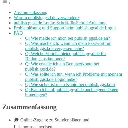
Zusammenfassung
Warum publish.ggsd.de verwenden?
publish.ggsd.de Login: Schritt-für-Schritt Anleitung
Problemlösung und Support beim publish.ggsd.de Login
FAQ
Q: Wie melde ich mich bei publish.ggsd.de an?
Q: Was mache ich, wenn ich mein Passwort für
publish.ggsd.de vergessen habe?
Q: Welche Vorteile bietet publish.ggsd.de für
Bildungsinstitutionen?
Q: Wie erstelle ich ein Benutzerkonto bei
publish.ggsd.de?
Q: Was sollte ich tun, wenn ich Probleme mit meinem
publish.ggsd.de Login habe?
Q: Wie sicher ist mein Konto bei publish.ggsd.de?
Q: Kann ich auf publish.ggsd.de auch eigene Daten
hinterlegen?
Zusammenfassung
🎓 Online-Zugang zu Stundenplänen und
Leistungsnachweisen.