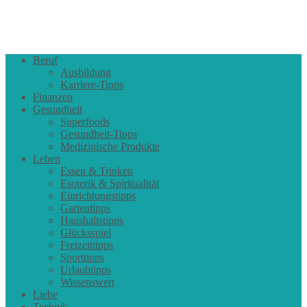
Beruf
Ausbildung
Karriere-Tipps
Finanzen
Gesundheit
Superfoods
Gesundheit-Tipps
Medizinische Produkte
Leben
Essen & Trinken
Esoterik & Spiritualität
Einrichtungstipps
Gartentipps
Haushaltstipps
Glücksspiel
Freizeittipps
Sporttipps
Urlaubtipps
Wissenswert
Liebe
Technik