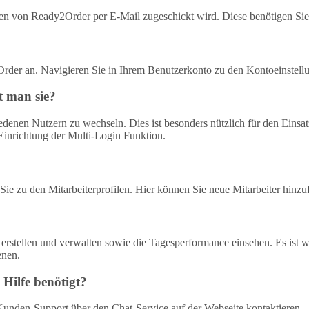
en von Ready2Order per E-Mail zugeschickt wird. Diese benötigen Sie
Order an. Navigieren Sie in Ihrem Benutzerkonto zu den Kontoeinste
t man sie?
edenen Nutzern zu wechseln. Dies ist besonders nützlich für den Einsat
Einrichtung der Multi-Login Funktion.
e zu den Mitarbeiterprofilen. Hier können Sie neue Mitarbeiter hinzuf
tellen und verwalten sowie die Tagesperformance einsehen. Es ist wi
enen.
Hilfe benötigt?
unden-Support über den Chat-Service auf der Webseite kontaktieren.