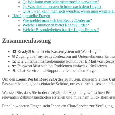
Q: Wie kann man Mitarbeiterprofile verwalten?
Q: Was sind die ersten Schritte nach dem Login?
Q: An wen kann man sich wenden, wenn man weitere Hil
Häufig gestellte Fragen
Wie meldet man sich bei Ready2Order an?
Welche Funktionen bietet Ready2Order?
Welche Besonderheiten hat der Login-Prozess?
Zusammenfassung
🧾 Ready2Order ist ein Kassensystem mit Web-Login.
🌐 Zugang über my.ready2order.com mit Unternehmenserkennu
📧 Die Unternehmenserkennung kommt per E-Mail von Ready
🔑 Passwort lässt sich bei Problemen einfach zurücksetzen.
💬 Chat-Service und Support helfen bei allen Fragen.
Um den
Login Portal Ready2Order
zu nutzen, müssen Sie Ihre Un
Passwort haben, gibt es einfache Schritte, um es zurückzusetzen und s
Wussten Sie, dass Sie in der ready2order App alle gewünschten Prod
relevanten Zahlungsmethoden erstellen und mit einem Klick stornieren,
Für alle weiteren Fragen steht Ihnen ein Chat-Service zur Verfügung, 