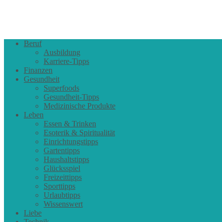
Beruf
Ausbildung
Karriere-Tipps
Finanzen
Gesundheit
Superfoods
Gesundheit-Tipps
Medizinische Produkte
Leben
Essen & Trinken
Esoterik & Spiritualität
Einrichtungstipps
Gartentipps
Haushaltstipps
Glücksspiel
Freizeittipps
Sporttipps
Urlaubtipps
Wissenswert
Liebe
Technik