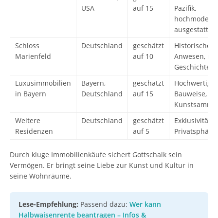
USA
auf 15
Pazifik,
hochmodern
ausgestattet
Schloss
Deutschland
geschätzt
Historisches
Marienfeld
auf 10
Anwesen, rei
Geschichte
Luxusimmobilien
Bayern,
geschätzt
Hochwertige
in Bayern
Deutschland
auf 15
Bauweise,
Kunstsamml
Weitere
Deutschland
geschätzt
Exklusivität 
Residenzen
auf 5
Privatsphäre
Durch kluge Immobilienkäufe sichert Gottschalk sein
Vermögen. Er bringt seine Liebe zur Kunst und Kultur in
seine Wohnräume.
Lese-Empfehlung:
Passend dazu:
Wer kann
Halbwaisenrente beantragen – Infos &