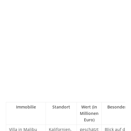
Immobilie
Standort
Wert (in
Besonderhe
Millionen
Euro)
Villa in Malibu
Kalifornien,
geschätzt
Blick auf den