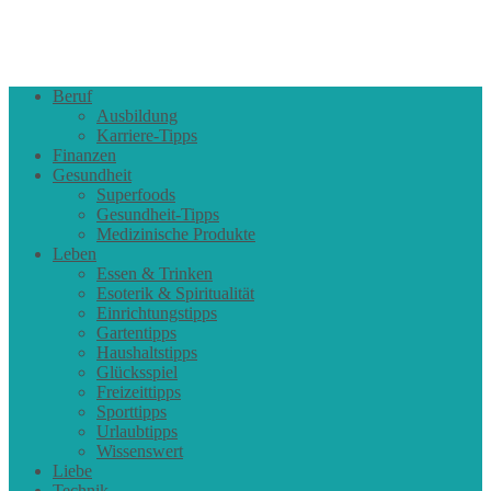
Beruf
Ausbildung
Karriere-Tipps
Finanzen
Gesundheit
Superfoods
Gesundheit-Tipps
Medizinische Produkte
Leben
Essen & Trinken
Esoterik & Spiritualität
Einrichtungstipps
Gartentipps
Haushaltstipps
Glücksspiel
Freizeittipps
Sporttipps
Urlaubtipps
Wissenswert
Liebe
Technik