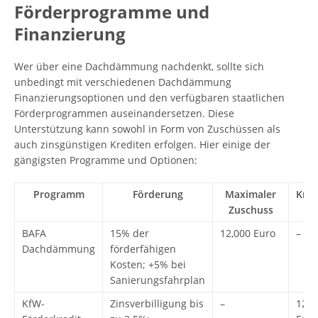
Förderprogramme und
Finanzierung
Wer über eine Dachdämmung nachdenkt, sollte sich
unbedingt mit verschiedenen Dachdämmung
Finanzierungsoptionen und den verfügbaren staatlichen
Förderprogrammen auseinandersetzen. Diese
Unterstützung kann sowohl in Form von Zuschüssen als
auch zinsgünstigen Krediten erfolgen. Hier einige der
gängigsten Programme und Optionen:
Programm
Förderung
Maximaler
Kred
Zuschuss
BAFA
15% der
12,000 Euro
–
Dachdämmung
förderfähigen
Kosten; +5% bei
Sanierungsfahrplan
KfW-
Zinsverbilligung bis
–
120,