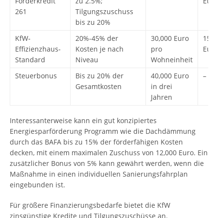
Förderkredit
zu 2.5%;
Euro
261
Tilgungszuschuss
bis zu 20%
KfW-
20%-45% der
30,000 Euro
150,
Effizienzhaus-
Kosten je nach
pro
Euro
Standard
Niveau
Wohneinheit
Steuerbonus
Bis zu 20% der
40,000 Euro
–
Gesamtkosten
in drei
Jahren
Interessanterweise kann ein gut konzipiertes
Energiesparförderung Programm wie die Dachdämmung
durch das BAFA bis zu 15% der förderfähigen Kosten
decken, mit einem maximalen Zuschuss von 12,000 Euro. Ein
zusätzlicher Bonus von 5% kann gewährt werden, wenn die
Maßnahme in einen individuellen Sanierungsfahrplan
eingebunden ist.
Für größere Finanzierungsbedarfe bietet die KfW
zinsgünstige Kredite und Tilgungszuschüsse an.