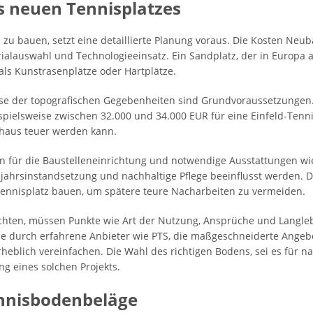
s neuen Tennisplatzes
zu bauen, setzt eine detaillierte Planung voraus. Die Kosten Neu
ialauswahl und Technologieeinsatz. Ein Sandplatz, der in Europa 
r als Kunstrasenplätze oder Hartplätze.
e der topografischen Gegebenheiten sind Grundvoraussetzungen.
spielsweise zwischen 32.000 und 34.000 EUR für eine Einfeld-Tenn
rchaus teuer werden kann.
 für die Baustelleneinrichtung und notwendige Ausstattungen wie
ahrsinstandsetzung und nachhaltige Pflege beeinflusst werden. D
Tennisplatz bauen, um spätere teure Nacharbeiten zu vermeiden.
chten, müssen Punkte wie Art der Nutzung, Ansprüche und Langleb
ise durch erfahrene Anbieter wie PTS, die maßgeschneiderte Ange
blich vereinfachen. Die Wahl des richtigen Bodens, sei es für nati
ung eines solchen Projekts.
ennisbodenbeläge