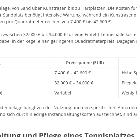
eläge, von Sand über Kunstrasen bis zu Hartplätzen. Die Kosten für 
er Sandplatz benötigt intensive Wartung, während ein Kunstrasenpla
sten pro Quadratmeter reichen von 7.400 € bis 42.600 €.
n zwischen 32.000 € bis 34.000 € für eine Einfeld-Tennishalle kost
n dabei in der Regel einen geringeren Quadratmeterpreis. Dagegen
g
Preisspanne (EUR)
7.400 € – 42.600 €
Hohe Sp
32.000 € – 34.000 €
Pflegel
)
Variabel
Wenig P
Bodenbeläge hängt von der Nutzung und den spezifischen Anford
lt und sich durch niedrige Instandhaltungskosten auszeichnet, sin
altung und Pflege eines Tennisplatzes