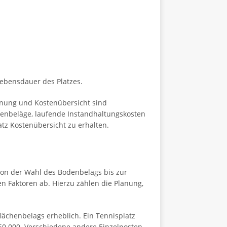
 Lebensdauer des Platzes.
anung und Kostenübersicht sind
odenbeläge, laufende Instandhaltungskosten
atz Kostenübersicht zu erhalten.
von der Wahl des Bodenbelags bis zur
 Faktoren ab. Hierzu zählen die Planung,
lächenbelags erheblich. Ein Tennisplatz
€60.000. Verschiedene andere Einzelposten