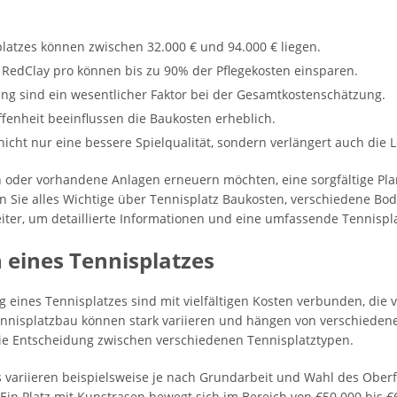
latzes können zwischen 32.000 € und 94.000 € liegen.
RedClay pro können bis zu 90% der Pflegekosten einsparen.
ung sind ein wesentlicher Faktor bei der Gesamtkostenschätzung.
enheit beeinflussen die Baukosten erheblich.
 nicht nur eine bessere Spielqualität, sondern verlängert auch die
 oder vorhandene Anlagen erneuern möchten, eine sorgfältige Pl
en Sie alles Wichtige über Tennisplatz Baukosten, verschiedene B
iter, um detaillierte Informationen und eine umfassende Tennispl
 eines Tennisplatzes
eines Tennisplatzes sind mit vielfältigen Kosten verbunden, die 
nisplatzbau können stark variieren und hängen von verschiedenen
die Entscheidung zwischen verschiedenen Tennisplatztypen.
s variieren beispielsweise je nach Grundarbeit und Wahl des Oberf
 Ein Platz mit Kunstrasen bewegt sich im Bereich von €50.000 bis 