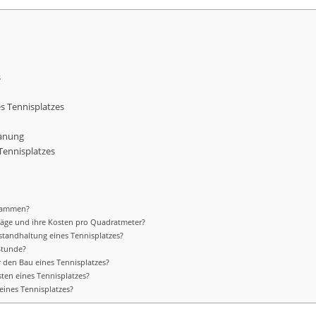
s
s Tennisplatzes
lanung
Tennisplatzes
usammen?
läge und ihre Kosten pro Quadratmeter?
nstandhaltung eines Tennisplatzes?
 Stunde?
r den Bau eines Tennisplatzes?
sten eines Tennisplatzes?
 eines Tennisplatzes?