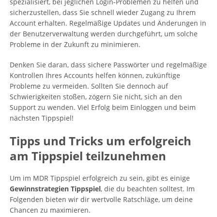
spezialisiert, bei jeglichen Login-Problemen zu helfen und
sicherzustellen, dass Sie schnell wieder Zugang zu Ihrem
Account erhalten. Regelmäßige Updates und Änderungen in
der Benutzerverwaltung werden durchgeführt, um solche
Probleme in der Zukunft zu minimieren.
Denken Sie daran, dass sichere Passwörter und regelmäßige
Kontrollen Ihres Accounts helfen können, zukünftige
Probleme zu vermeiden. Sollten Sie dennoch auf
Schwierigkeiten stoßen, zögern Sie nicht, sich an den
Support zu wenden. Viel Erfolg beim Einloggen und beim
nächsten Tippspiel!
Tipps und Tricks um erfolgreich
am Tippspiel teilzunehmen
Um im MDR Tippspiel erfolgreich zu sein, gibt es einige
Gewinnstrategien Tippspiel
, die du beachten solltest. Im
Folgenden bieten wir dir wertvolle Ratschläge, um deine
Chancen zu maximieren.