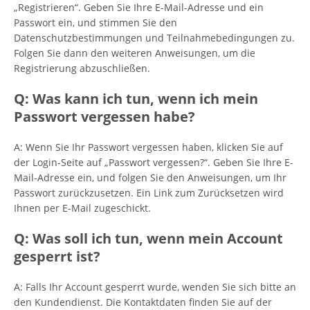
„Registrieren“. Geben Sie Ihre E-Mail-Adresse und ein
Passwort ein, und stimmen Sie den
Datenschutzbestimmungen und Teilnahmebedingungen zu.
Folgen Sie dann den weiteren Anweisungen, um die
Registrierung abzuschließen.
Q: Was kann ich tun, wenn ich mein
Passwort vergessen habe?
A: Wenn Sie Ihr Passwort vergessen haben, klicken Sie auf
der Login-Seite auf „Passwort vergessen?“. Geben Sie Ihre E-
Mail-Adresse ein, und folgen Sie den Anweisungen, um Ihr
Passwort zurückzusetzen. Ein Link zum Zurücksetzen wird
Ihnen per E-Mail zugeschickt.
Q: Was soll ich tun, wenn mein Account
gesperrt ist?
A: Falls Ihr Account gesperrt wurde, wenden Sie sich bitte an
den Kundendienst. Die Kontaktdaten finden Sie auf der