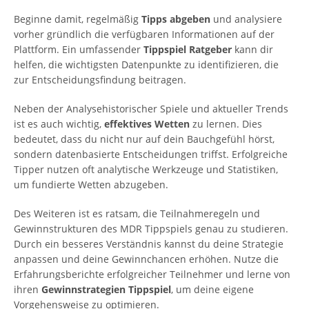
Beginne damit, regelmäßig
Tipps abgeben
und analysiere
vorher gründlich die verfügbaren Informationen auf der
Plattform. Ein umfassender
Tippspiel Ratgeber
kann dir
helfen, die wichtigsten Datenpunkte zu identifizieren, die
zur Entscheidungsfindung beitragen.
Neben der Analysehistorischer Spiele und aktueller Trends
ist es auch wichtig,
effektives Wetten
zu lernen. Dies
bedeutet, dass du nicht nur auf dein Bauchgefühl hörst,
sondern datenbasierte Entscheidungen triffst. Erfolgreiche
Tipper nutzen oft analytische Werkzeuge und Statistiken,
um fundierte Wetten abzugeben.
Des Weiteren ist es ratsam, die Teilnahmeregeln und
Gewinnstrukturen des MDR Tippspiels genau zu studieren.
Durch ein besseres Verständnis kannst du deine Strategie
anpassen und deine Gewinnchancen erhöhen. Nutze die
Erfahrungsberichte erfolgreicher Teilnehmer und lerne von
ihren
Gewinnstrategien Tippspiel
, um deine eigene
Vorgehensweise zu optimieren.