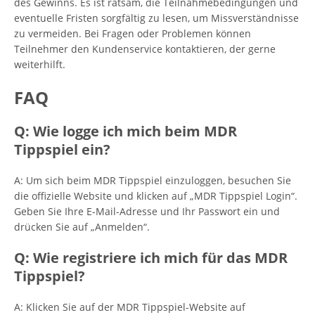
des Gewinns. Es ist ratsam, die Teilnahmebedingungen und
eventuelle Fristen sorgfältig zu lesen, um Missverständnisse
zu vermeiden. Bei Fragen oder Problemen können
Teilnehmer den Kundenservice kontaktieren, der gerne
weiterhilft.
FAQ
Q: Wie logge ich mich beim MDR
Tippspiel ein?
A: Um sich beim MDR Tippspiel einzuloggen, besuchen Sie
die offizielle Website und klicken auf „MDR Tippspiel Login“.
Geben Sie Ihre E-Mail-Adresse und Ihr Passwort ein und
drücken Sie auf „Anmelden“.
Q: Wie registriere ich mich für das MDR
Tippspiel?
A: Klicken Sie auf der MDR Tippspiel-Website auf