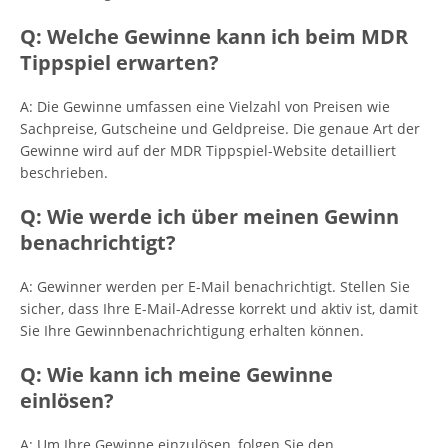
Q: Welche Gewinne kann ich beim MDR
Tippspiel erwarten?
A: Die Gewinne umfassen eine Vielzahl von Preisen wie
Sachpreise, Gutscheine und Geldpreise. Die genaue Art der
Gewinne wird auf der MDR Tippspiel-Website detailliert
beschrieben.
Q: Wie werde ich über meinen Gewinn
benachrichtigt?
A: Gewinner werden per E-Mail benachrichtigt. Stellen Sie
sicher, dass Ihre E-Mail-Adresse korrekt und aktiv ist, damit
Sie Ihre Gewinnbenachrichtigung erhalten können.
Q: Wie kann ich meine Gewinne
einlösen?
A: Um Ihre Gewinne einzulösen, folgen Sie den