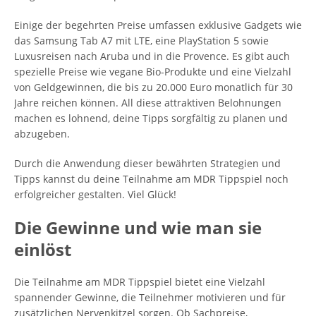
Einige der begehrten Preise umfassen exklusive Gadgets wie
das Samsung Tab A7 mit LTE, eine PlayStation 5 sowie
Luxusreisen nach Aruba und in die Provence. Es gibt auch
spezielle Preise wie vegane Bio-Produkte und eine Vielzahl
von Geldgewinnen, die bis zu 20.000 Euro monatlich für 30
Jahre reichen können. All diese attraktiven Belohnungen
machen es lohnend, deine Tipps sorgfältig zu planen und
abzugeben.
Durch die Anwendung dieser bewährten Strategien und
Tipps kannst du deine Teilnahme am MDR Tippspiel noch
erfolgreicher gestalten. Viel Glück!
Die Gewinne und wie man sie
einlöst
Die Teilnahme am MDR Tippspiel bietet eine Vielzahl
spannender Gewinne, die Teilnehmer motivieren und für
zusätzlichen Nervenkitzel sorgen. Ob Sachpreise,