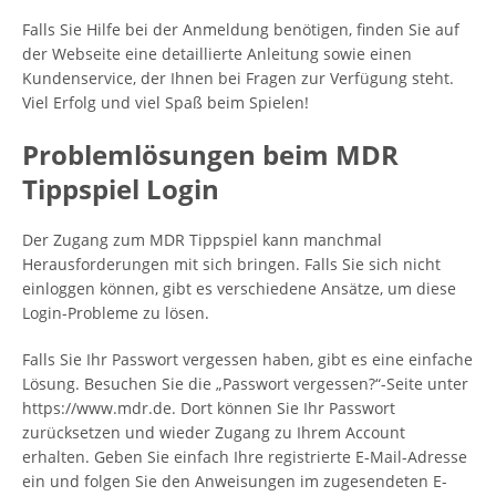
Falls Sie Hilfe bei der Anmeldung benötigen, finden Sie auf
der Webseite eine detaillierte Anleitung sowie einen
Kundenservice, der Ihnen bei Fragen zur Verfügung steht.
Viel Erfolg und viel Spaß beim Spielen!
Problemlösungen beim MDR
Tippspiel Login
Der Zugang zum MDR Tippspiel kann manchmal
Herausforderungen mit sich bringen. Falls Sie sich nicht
einloggen können, gibt es verschiedene Ansätze, um diese
Login-Probleme zu lösen.
Falls Sie Ihr Passwort vergessen haben, gibt es eine einfache
Lösung. Besuchen Sie die „Passwort vergessen?“-Seite unter
https://www.mdr.de. Dort können Sie Ihr Passwort
zurücksetzen und wieder Zugang zu Ihrem Account
erhalten. Geben Sie einfach Ihre registrierte E-Mail-Adresse
ein und folgen Sie den Anweisungen im zugesendeten E-