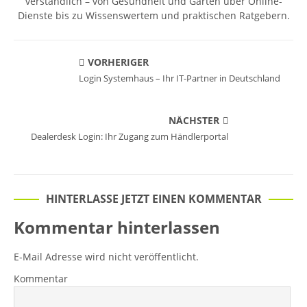
verständlich – von Gesundheit und Garten über Online-
Dienste bis zu Wissenswertem und praktischen Ratgebern.
VORHERIGER
Login Systemhaus – Ihr IT-Partner in Deutschland
NÄCHSTER
Dealerdesk Login: Ihr Zugang zum Händlerportal
HINTERLASSE JETZT EINEN KOMMENTAR
Kommentar hinterlassen
E-Mail Adresse wird nicht veröffentlicht.
Kommentar