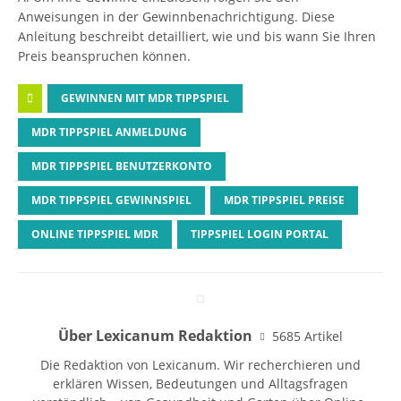
Anweisungen in der Gewinnbenachrichtigung. Diese
Anleitung beschreibt detailliert, wie und bis wann Sie Ihren
Preis beanspruchen können.
GEWINNEN MIT MDR TIPPSPIEL
MDR TIPPSPIEL ANMELDUNG
MDR TIPPSPIEL BENUTZERKONTO
MDR TIPPSPIEL GEWINNSPIEL
MDR TIPPSPIEL PREISE
ONLINE TIPPSPIEL MDR
TIPPSPIEL LOGIN PORTAL
Über Lexicanum Redaktion
5685 Artikel
Die Redaktion von Lexicanum. Wir recherchieren und
erklären Wissen, Bedeutungen und Alltagsfragen