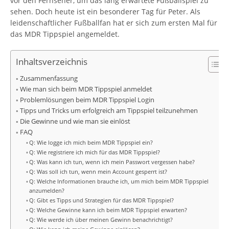
vor den Fernseher, um das lang erwartete Fußballspiel zu
sehen. Doch heute ist ein besonderer Tag für Peter. Als
leidenschaftlicher Fußballfan hat er sich zum ersten Mal für
das MDR Tippspiel angemeldet.
Inhaltsverzeichnis
Zusammenfassung
Wie man sich beim MDR Tippspiel anmeldet
Problemlösungen beim MDR Tippspiel Login
Tipps und Tricks um erfolgreich am Tippspiel teilzunehmen
Die Gewinne und wie man sie einlöst
FAQ
Q: Wie logge ich mich beim MDR Tippspiel ein?
Q: Wie registriere ich mich für das MDR Tippspiel?
Q: Was kann ich tun, wenn ich mein Passwort vergessen habe?
Q: Was soll ich tun, wenn mein Account gesperrt ist?
Q: Welche Informationen brauche ich, um mich beim MDR Tippspiel
anzumelden?
Q: Gibt es Tipps und Strategien für das MDR Tippspiel?
Q: Welche Gewinne kann ich beim MDR Tippspiel erwarten?
Q: Wie werde ich über meinen Gewinn benachrichtigt?