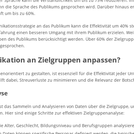
ter Sprache kann die Verständlichkeit um bis zu 75% reduzieren. I
n die Sprache des Publikums gesprochen wird. Darüber hinaus er
ft um bis zu 60%.
kationsstrategie an das Publikum kann die Effektivität um 40% st
ahrung einen besseren Umgang mit ihrem Publikum erzielen. Weite
en des Publikums berücksichtigt werden. Über 60% der Zielgruppe
ngesprochen.
ation an Zielgruppen anpassen?
norientiert zu gestalten, ist essenziell für die Effektivität jede
ft dabei, Streuverluste zu minimieren und die Relevanz der Botsc
yse
st das Sammeln und Analysieren von Daten über die Zielgruppe, 
Hier sind einige Schritte zur effektiven Zielgruppenanalyse:
ie Alter, Geschlecht, Bildungsniveau und Berufsgruppen analysier
en Daten können spezifische Personas definiert werden, die typi