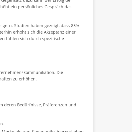
m Gegensatz dazu kann der Erfolg der
höht ein persönliches Gespräch das
eigern. Studien haben gezeigt, dass 85%
rhin erhöht sich die Akzeptanz einer
n fühlen sich durch spezifische
r Unternehmenskommunikation. Die
haften zu erhöhen.
um deren Bedürfnisse, Präferenzen und
en.
sche Merkmale und Kommunikationsvorlieben