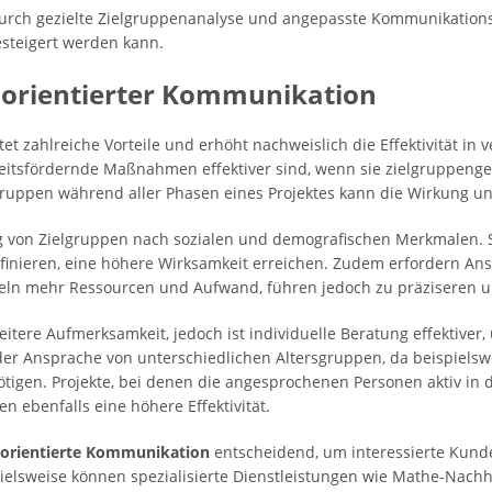
urch gezielte Zielgruppenanalyse und angepasste Kommunikations
teigert werden kann.
enorientierter Kommunikation
tet zahlreiche Vorteile und erhöht nachweislich die Effektivität in
heitsfördernde Maßnahmen effektiver sind, wenn sie zielgruppenge
lgruppen während aller Phasen eines Projektes kann die Wirkung un
ung von Zielgruppen nach sozialen und demografischen Merkmalen. St
efinieren, eine höhere Wirksamkeit erreichen. Zudem erfordern A
n mehr Ressourcen und Aufwand, führen jedoch zu präziseren und
itere Aufmerksamkeit, jedoch ist individuelle Beratung effektiver
 der Ansprache von unterschiedlichen Altersgruppen, da beispiels
ötigen. Projekte, bei denen die angesprochenen Personen aktiv i
n ebenfalls eine höhere Effektivität.
orientierte Kommunikation
entscheidend, um interessierte Kund
ielsweise können spezialisierte Dienstleistungen wie Mathe-Nachhi