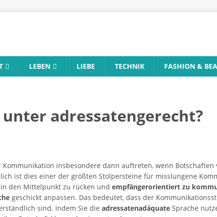
T
LEBEN
LIEBE
TECHNIK
FASHION & BE
 unter adressatengerecht?
er Kommunikation insbesondere dann auftreten, wenn Botschaften 
ich ist dies einer der größten Stolpersteine für misslungene Kom
s in den Mittelpunkt zu rücken und
empfängerorientiert zu kommu
che
geschickt anpassen. Das bedeutet, dass der Kommunikationssti
rständlich sind. Indem Sie die
adressatenadäquate
Sprache nutze