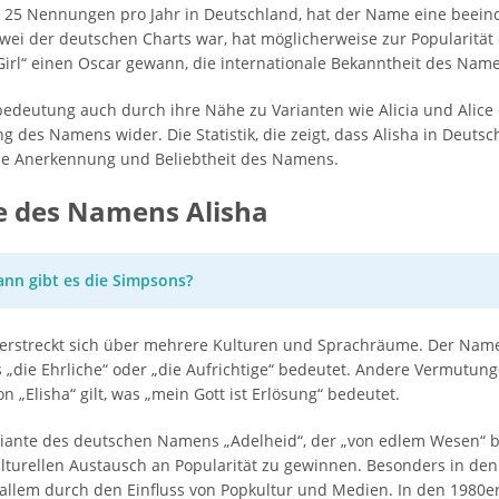
 25 Nennungen pro Jahr in Deutschland, hat der Name eine beeind
tz zwei der deutschen Charts war, hat möglicherweise zur Popularit
h Girl“ einen Oscar gewann, die internationale Bekanntheit des Name
deutung auch durch ihre Nähe zu Varianten wie Alicia und Alice e
g des Namens wider. Die Statistik, die zeigt, dass Alisha in Deuts
ende Anerkennung und Beliebtheit des Namens.
e des Namens Alisha
ann gibt es die Simpsons?
d erstreckt sich über mehrere Kulturen und Sprachräume. Der Name 
s „die Ehrliche“ oder „die Aufrichtige“ bedeutet. Andere Vermut
 „Elisha“ gilt, was „mein Gott ist Erlösung“ bedeutet.
ariante des deutschen Namens „Adelheid“, der „von edlem Wesen“ 
turellen Austausch an Popularität zu gewinnen. Besonders in den
allem durch den Einfluss von Popkultur und Medien. In den 1980er