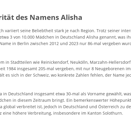
rität des Namens Alisha
 variiert seine Beliebtheit stark je nach Region. Trotz seiner inte
 etwa 3 von 10.000 Mädchen in Deutschland Alisha genannt, was ih
er Name in Berlin zwischen 2012 und 2023 nur 86-mal vergeben wurd
allem in Stadtteilen wie Reinickendorf, Neukölln, Marzahn-Hellersdo
it 1984 insgesamt 205-mal vergeben, mit nur 8 Neugeborenen im J
ält es sich in der Schweiz, wo konkrete Zahlen fehlen, der Name 
ha in Deutschland insgesamt etwa 30-mal als Vorname gewählt, wa
hen in diesem Zeitraum bringt. Ein bemerkenswerter Höhepunkt e
ha global verbreitet ist, jedoch in Deutschland und Österreich zu 
iz eine höhere Verbreitung, insbesondere im Kanton Solothurn.